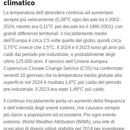
climatico
La temperatura dell’atmosfera continua ad aumentare
o
sempre più velocemente (0,28
C ogni decade tra il 2002-
o
2024, mentre era 0,11
C per decade tra il 1980-2001), con
grandi differenze territoriali: il riscaldamento medio
dell’Europa è circa 2,5 volte quello del globo, quindi circa
o
o
3,75
C invece che 1.5
C. Il 2024 e il 2023 sono gli anni più
caldi dal periodo pre-industriale, e probabilmente degli
ultimi 125.000 anni. Il servizio dell’Unione europea
Copernicus Climate Change Service (C3S) ha confermato
venerdì 10 gennaio che la temperatura media globale alla
o
superficie nel 2024 è risultata 1,6
C più calda del periodo
o
pre-industriale. Il 2023 era stato 1,48
C più caldo.
Il continuo riscaldamento porta un aumento della frequenza
e dell’intensità degli eventi estremi, che causano sempre
più danni a popolazioni ed ecosistemi. Per ogni evento
estremo, World Weather Attribution (WWA), una rete di
ricercatori di diversi istituti stabilita nel 2014 per investigare