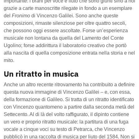
importante: i brani per voce e liuto che sono giunti sino a noi
grazie a carte manoscritte rilegate in fondo a un esemplare
del
Fronimo
di Vincenzo Galilei. Sono anche queste
composizioni, rimaste silenziose per oltre quattro secoli,
che possono oggi essere ascoltate. Forse un’esperienza
musicale non lontana da quella del Lamento del Conte
Ugolino; forse addirittura il laboratorio creativo che portò
alla nascita di quella composizione entrata nella storia e nel
mito.
Un ritratto in musica
Anche un altro recente ritrovamento ha contribuito a definire
questa nuova immagine di Vincenzo Galilei – e, con essa,
della formazione di Galileo. Si tratta di un ritratto identificato
con Vincenzo quantomeno a partire dalla seconda metà del
Settecento. Al di là del volto raffigurato, il dipinto contiene
un vero e proprio ritratto musicale: la partitura di una fuga
vocale a cinque voci su testo di Petrarca, che Vincenzo
pubblicò in una raccolta di musica per liuto del 1584. Non si