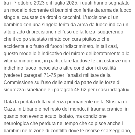
tra il 7 ottobre 2023 e il luglio 2025, i quali hanno segnalato
un modello ricorrente di bambini con ferite da arma da fuoco
singole, causate da droni o cecchini. L’uccisione di un
bambino con una singola ferita da arma da fuoco indica un
alto grado di precisione nell’uso della forza, suggerendo
che il colpo sia stato mirato con cura piuttosto che
accidentale o frutto di fuoco indiscriminato. In tali casi,
questo modello è indicativo del mirare deliberatamente alla
vittima minorenne, in particolare laddove le circostanze non
indichino fuoco incrociato o altre condizioni di ostilità
(vedere i paragrafi 71-75 per l’analisi militare della
Commissione sull’uso delle armi da parte delle forze di
sicurezza israeliane e i paragrafi 48-62 per i casi indagati)».
Data la portata della violenza permanente nella Striscia di
Gaza, in Libano e nel resto del mondo, il trauma cranico, in
quanto non evento acuto, isolato, ma condizione
neurologica che perdura nel tempo che colpisce anche i
bambini nelle zone di conflitto dove le risorse scarseggiano,