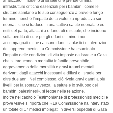
analizzato il modello di Israele che prende di mira
infrastrutture critiche essenziali per i bambini, come le
strutture sanitarie e le sue conseguenze a breve e lungo
termine, nonché l’impatto della violenza riproduttiva sui
neonati, che si traduce in una cattiva salute neonatale ed
esiti del parto; attacchi a orfanotrofi e scuole, che incidono
sulla perdita di cure per gli orfani e i minori non
accompagnati e che causano danni scolastici e interruzioni
dell’apprendimento. La Commissione ha esaminato
l’impatto delle condizioni di vita imposte da Israele a Gaza
che si traducono in mortalità infantile prevenibile,
aggravamento della morbilità e gravi traumi mentali
derivanti dagli attacchi incessanti e diffusi di Israele per
oltre due anni. Nel complesso, ciò rivela gravi danni a più
livelli per la sopravvivenza, la salute e lo sviluppo dei
bambini palestinesi», si legge nella relazione.
Inoltre nel capitolo Testimonianze di professionisti medici e
prove visive si riporta che: «La Commissione ha intervistato
un totale di 17 medici impiegati in diversi ospedali di Gaza