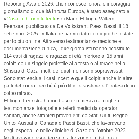
Reporting Award 2026, che riconosce, onora e incoraggia il
giornalismo di qualità in tutta Europa, è stato assegnato a
«
Cosa ci dicono le ferite
» di Maud Effting e Willem
Feenstra, pubblicato da De Volkskrant, Paesi Bassi, il 13
settembre 2025. In Italia ne hanno dato conto poche testate,
per lo più on line. Attraverso testimonianze mediche e
documentazione clinica, i due giornalisti hanno ricostruito
114 casi di ragazzi e ragazze di età inferiore ai 15 anni
colpiti da un singolo proiettile alla testa o al torace nella
Striscia di Gaza, molti dei quali non sono sopravvissuti.
Sono stati esclusi i casi incerti e quelli colpiti anche in altre
parti del corpo, perché è più difficile sostenere l’ipotesi di un
colpo mirato.
Effting e Feenstra hanno trascorso mesi a raccogliere
testimonianze, fotografie e referti medici da operatori
sanitari, anche stranieri provenienti da Stati Uniti, Regno
Unito, Australia, Canada e Paesi Bassi, che lavoravano
negli ospedali e nelle cliniche di Gaza dall’ottobre 2023.
Molti avevano esperienza in altre zone di crisi, tra cui