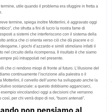
ermine, utile quando il problema era sfuggire in fretta a
e.
breve termine, spiega inoltre Motterlini, è aggravato oggi
bico”, che sfrutta a fini di lucro la nostra fame di
sposti a sistemi che interferiscono con il sistema della
lto antica che ci orienta verso ciò che dà piacere e ci
ideogame, i giochi d’azzardo e simili stimolano infatti il
o nel circuito della ricompensa. Il risultato è che siamo
sempre più intrappolati nel presente.
i che ci rendono miopi di fronte al futuro. L’illusione del
diamo continuamente l’iscrizione alla palestra o il
da Motterlini, il cervello dell’uomo ha sviluppato anche la
evolutivo sostanziale: a questo dobbiamo agganciarci,
 esempio vincolandoci oggi a decisioni che verranno
così, per chi verrà dopo di noi, “buoni antenati”.
ando non pensiamo al