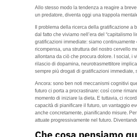
Allo stesso modo la tendenza a reagire a breve t
un predatore, diventa oggi una trappola mental
Il problema della ricerca della gratificazione a 
dal fatto che viviamo nell’era del “capitalismo lim
gratificazioni immediate: siamo continuamente e
ricompensa, una struttura del nostro cervello mo
allontana da ciò che procura dolore. I social, i v
rilascio di dopamina, neurotrasmettitore implicat
sempre più drogati di gratificazioni immediate, 
Ancora: sono ben noti meccanismi cognitivi quell
futuro ci porta a procrastinare: così come riman
momento di iniziare la dieta. E tuttavia, ci ricor
capacità di pianificare il futuro, un vantaggio 
anche concretamente, pianificando misure. Per
attuate progressivamente nel futuro. Diventando 
Che cosa pensiamo qu