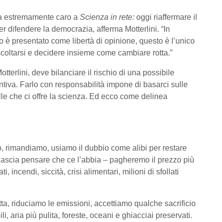
ma estremamente caro a
Scienza in rete:
oggi riaffermare il
per difendere la democrazia, afferma Motterlini. “In
 è presentato come libertà di opinione, questo è l’unico
ascoltarsi e decidere insieme come cambiare rotta.”
terlini, deve bilanciare il rischio di una possibile
entiva. Farlo con responsabilità impone di basarci sulle
le che ci offre la scienza. Ed ecco come delinea
o, rimandiamo, usiamo il dubbio come alibi per restare
 lascia pensare che ce l’abbia – pagheremo il prezzo più
i, incendi, siccità, crisi alimentari, milioni di sfollati
a, riduciamo le emissioni, accettiamo qualche sacrificio
bili, aria più pulita, foreste, oceani e ghiacciai preservati.