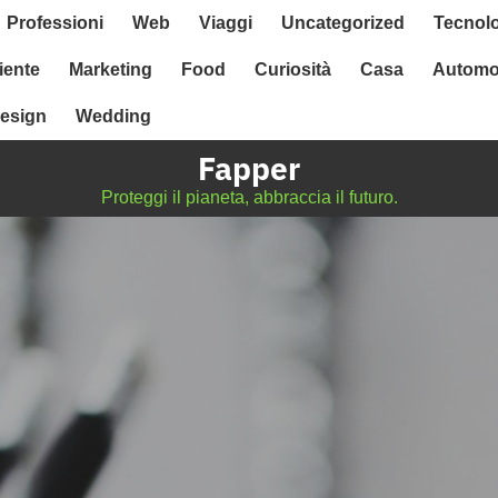
Professioni
Web
Viaggi
Uncategorized
Tecnol
ente
Marketing
Food
Curiosità
Casa
Automo
esign
Wedding
Fapper
Proteggi il pianeta, abbraccia il futuro.