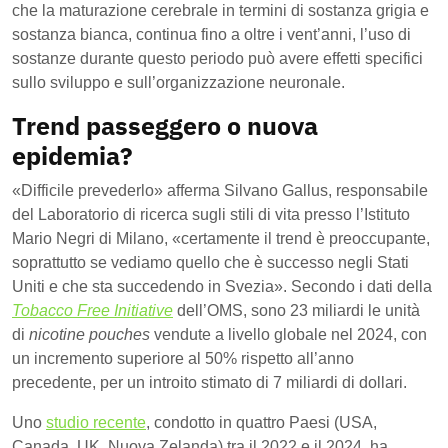
che la maturazione cerebrale in termini di sostanza grigia e
sostanza bianca, continua fino a oltre i vent’anni, l’uso di
sostanze durante questo periodo può avere effetti specifici
sullo sviluppo e sull’organizzazione neuronale.
Trend passeggero o nuova
epidemia?
«Difficile prevederlo» afferma Silvano Gallus, responsabile
del Laboratorio di ricerca sugli stili di vita presso l’Istituto
Mario Negri di Milano, «certamente il trend è preoccupante,
soprattutto se vediamo quello che è successo negli Stati
Uniti e che sta succedendo in Svezia». Secondo i dati della
Tobacco Free Initiative
dell’OMS, sono 23 miliardi le unità
di
nicotine pouches
vendute a livello globale nel 2024, con
un incremento superiore al 50% rispetto all’anno
precedente, per un introito stimato di 7 miliardi di dollari.
Uno
studio recente
, condotto in quattro Paesi (USA,
Canada, UK, Nuova Zelanda) tra il 2022 e il 2024, ha