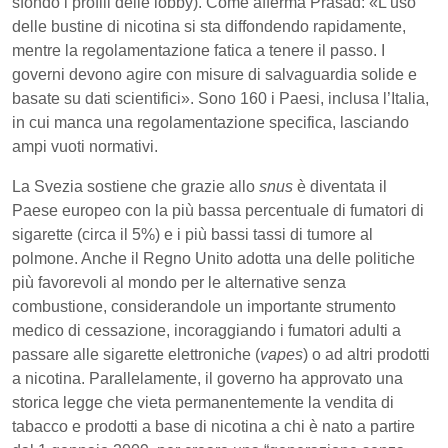
sfondo i profili delle lobby). Come afferma Prasad: «L’uso
delle bustine di nicotina si sta diffondendo rapidamente,
mentre la regolamentazione fatica a tenere il passo. I
governi devono agire con misure di salvaguardia solide e
basate su dati scientifici». Sono 160 i Paesi, inclusa l’Italia,
in cui manca una regolamentazione specifica, lasciando
ampi vuoti normativi.
La Svezia sostiene che grazie allo
snus
è diventata il
Paese europeo con la più bassa percentuale di fumatori di
sigarette (circa il 5%) e i più bassi tassi di tumore al
polmone. Anche il Regno Unito adotta una delle politiche
più favorevoli al mondo per le alternative senza
combustione, considerandole un importante strumento
medico di cessazione, incoraggiando i fumatori adulti a
passare alle sigarette elettroniche (
vapes
) o ad altri prodotti
a nicotina. Parallelamente, il governo ha approvato una
storica legge che vieta permanentemente la vendita di
tabacco e prodotti a base di nicotina a chi è nato a partire