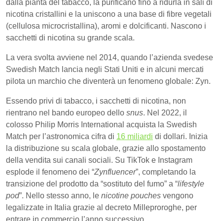
dalla pianta del tabacco, la purificano fino a ridurla in sali di
nicotina cristallini e la uniscono a una base di fibre vegetali
(cellulosa microcristallina), aromi e dolcificanti. Nascono i
sacchetti di nicotina su grande scala.
La vera svolta avviene nel 2014, quando l’azienda svedese
Swedish Match lancia negli Stati Uniti e in alcuni mercati
pilota un marchio che diventerà un fenomeno globale: Zyn.
Essendo privi di tabacco, i sacchetti di nicotina, non
rientrano nel bando europeo dello
snus
. Nel 2022, il
colosso Philip Morris International acquista la Swedish
Match per l’astronomica cifra di
16 miliardi
di dollari. Inizia
la distribuzione su scala globale, grazie allo spostamento
della vendita sui canali sociali. Su TikTok e Instagram
esplode il fenomeno dei “
Zynfluencer
”, completando la
transizione del prodotto da “sostituto del fumo” a “
lifestyle
pod
”. Nello stesso anno, le
nicotine pouches
vengono
legalizzate in Italia grazie al decreto Milleproroghe, per
entrare in commercio l’anno successivo.