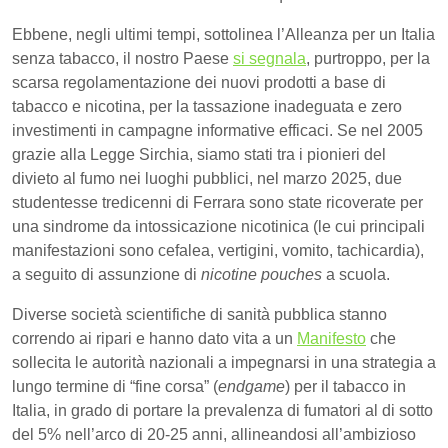
Ebbene, negli ultimi tempi, sottolinea l’Alleanza per un Italia
senza tabacco, il nostro Paese
si segnala
, purtroppo, per la
scarsa regolamentazione dei nuovi prodotti a base di
tabacco e nicotina, per la tassazione inadeguata e zero
investimenti in campagne informative efficaci. Se nel 2005
grazie alla Legge Sirchia, siamo stati tra i pionieri del
divieto al fumo nei luoghi pubblici, nel marzo 2025, due
studentesse tredicenni di Ferrara sono state ricoverate per
una sindrome da intossicazione nicotinica (le cui principali
manifestazioni sono cefalea, vertigini, vomito, tachicardia),
a seguito di assunzione di
nicotine pouches
a scuola.
Diverse società scientifiche di sanità pubblica stanno
correndo ai ripari e hanno dato vita a un
Manifesto
che
sollecita le autorità nazionali a impegnarsi in una strategia a
lungo termine di “fine corsa” (
endgame
) per il tabacco in
Italia, in grado di portare la prevalenza di fumatori al di sotto
del 5% nell’arco di 20-25 anni, allineandosi all’ambizioso