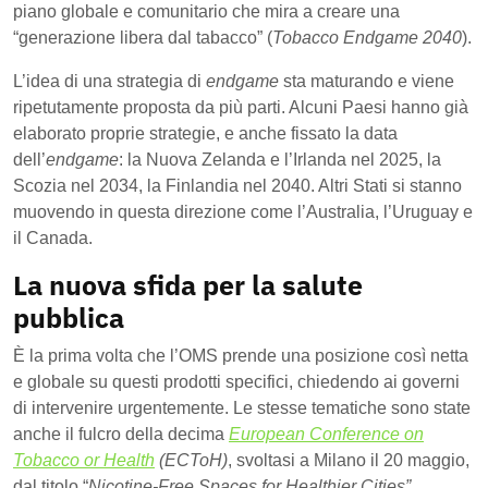
piano globale e comunitario che mira a creare una
“generazione libera dal tabacco” (
Tobacco Endgame 2040
).
L’idea di una strategia di
endgame
sta maturando e viene
ripetutamente proposta da più parti. Alcuni Paesi hanno già
elaborato proprie strategie, e anche fissato la data
dell’
endgame
: la Nuova Zelanda e l’Irlanda nel 2025, la
Scozia nel 2034, la Finlandia nel 2040. Altri Stati si stanno
muovendo in questa direzione come l’Australia, l’Uruguay e
il Canada.
La nuova sfida per la salute
pubblica
È la prima volta che l’OMS prende una posizione così netta
e globale su questi prodotti specifici, chiedendo ai governi
di intervenire urgentemente. Le stesse tematiche sono state
anche il fulcro della decima
European Conference on
Tobacco or Health
(ECToH)
, svoltasi a Milano il 20 maggio,
dal titolo “
Nicotine-Free Spaces for Healthier Cities”.