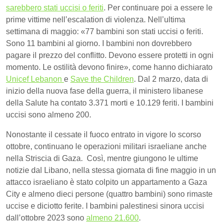
sarebbero stati uccisi o feriti
. Per continuare poi a essere le
prime vittime nell’escalation di violenza. Nell’ultima
settimana di maggio: «77 bambini son stati uccisi o feriti.
Sono 11 bambini al giorno. I bambini non dovrebbero
pagare il prezzo del conflitto. Devono essere protetti in ogni
momento. Le ostilità devono finire», come hanno dichiarato
Unicef Lebanon
e
Save the Children
. Dal 2 marzo, data di
inizio della nuova fase della guerra, il ministero libanese
della Salute ha contato 3.371 morti e 10.129 feriti. I bambini
uccisi sono almeno 200.
Nonostante il cessate il fuoco entrato in vigore lo scorso
ottobre, continuano le operazioni militari israeliane anche
nella Striscia di Gaza. Così, mentre giungono le ultime
notizie dal Libano, nella stessa giornata di fine maggio in un
attacco israeliano è stato colpito un appartamento a Gaza
City e almeno dieci persone (quattro bambini) sono rimaste
uccise e diciotto ferite. I bambini palestinesi sinora uccisi
dall’ottobre 2023 sono
almeno 21.600
.