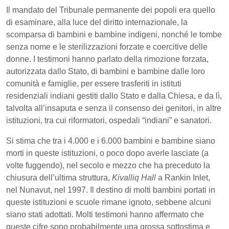
Il mandato del Tribunale permanente dei popoli era quello
di esaminare, alla luce del diritto internazionale, la
scomparsa di bambini e bambine indigeni, nonché le tombe
senza nome e le sterilizzazioni forzate e coercitive delle
donne. I testimoni hanno parlato della rimozione forzata,
autorizzata dallo Stato, di bambini e bambine dalle loro
comunità e famiglie, per essere trasferiti in istituti
residenziali indiani gestiti dallo Stato e dalla Chiesa, e da lì,
talvolta all’insaputa e senza il consenso dei genitori, in altre
istituzioni, tra cui riformatori, ospedali “indiani” e sanatori.
Si stima che tra i 4.000 e i 6.000 bambini e bambine siano
morti in queste istituzioni, o poco dopo averle lasciate (a
volte fuggendo), nel secolo e mezzo che ha preceduto la
chiusura dell’ultima struttura,
Kivalliq Hall
a Rankin Inlet,
nel Nunavut, nel 1997. Il destino di molti bambini portati in
queste istituzioni e scuole rimane ignoto, sebbene alcuni
siano stati adottati. Molti testimoni hanno affermato che
queste cifre sono probabilmente una grossa sottostima e