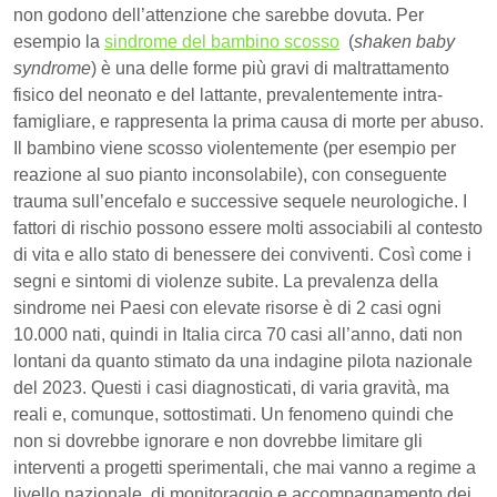
non godono dell’attenzione che sarebbe dovuta. Per
esempio la
sindrome del bambino scosso
(
shaken baby
syndrome
) è una delle forme più gravi di maltrattamento
fisico del neonato e del lattante, prevalentemente intra-
famigliare, e rappresenta la prima causa di morte per abuso.
Il bambino viene scosso violentemente (per esempio per
reazione al suo pianto inconsolabile), con conseguente
trauma sull’encefalo e successive sequele neurologiche. I
fattori di rischio possono essere molti associabili al contesto
di vita e allo stato di benessere dei conviventi. Così come i
segni e sintomi di violenze subite. La prevalenza della
sindrome nei Paesi con elevate risorse è di 2 casi ogni
10.000 nati, quindi in Italia circa 70 casi all’anno, dati non
lontani da quanto stimato da una indagine pilota nazionale
del 2023. Questi i casi diagnosticati, di varia gravità, ma
reali e, comunque, sottostimati. Un fenomeno quindi che
non si dovrebbe ignorare e non dovrebbe limitare gli
interventi a progetti sperimentali, che mai vanno a regime a
livello nazionale, di monitoraggio e accompagnamento dei