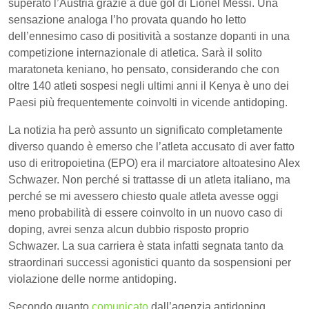
superato l’Austria grazie a due gol di Lionel Messi. Una
sensazione analoga l’ho provata quando ho letto
dell’ennesimo caso di positività a sostanze dopanti in una
competizione internazionale di atletica. Sarà il solito
maratoneta keniano, ho pensato, considerando che con
oltre 140 atleti sospesi negli ultimi anni il Kenya è uno dei
Paesi più frequentemente coinvolti in vicende antidoping.
La notizia ha però assunto un significato completamente
diverso quando è emerso che l’atleta accusato di aver fatto
uso di eritropoietina (EPO) era il marciatore altoatesino Alex
Schwazer. Non perché si trattasse di un atleta italiano, ma
perché se mi avessero chiesto quale atleta avesse oggi
meno probabilità di essere coinvolto in un nuovo caso di
doping, avrei senza alcun dubbio risposto proprio
Schwazer. La sua carriera è stata infatti segnata tanto da
straordinari successi agonistici quanto da sospensioni per
violazione delle norme antidoping.
Secondo quanto
comunicato
dall’agenzia antidoping