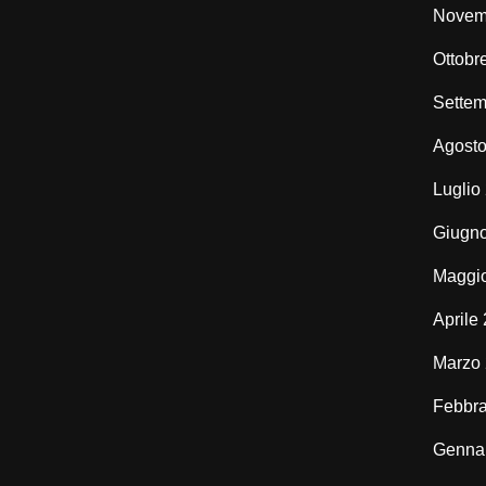
Novem
Ottobr
Settem
Agost
Luglio
Giugn
Maggi
Aprile
Marzo
Febbra
Genna