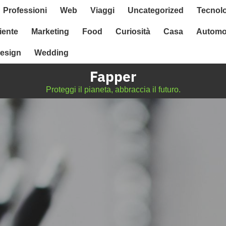
Professioni
Web
Viaggi
Uncategorized
Tecnol
ente
Marketing
Food
Curiosità
Casa
Automo
esign
Wedding
Fapper
Proteggi il pianeta, abbraccia il futuro.