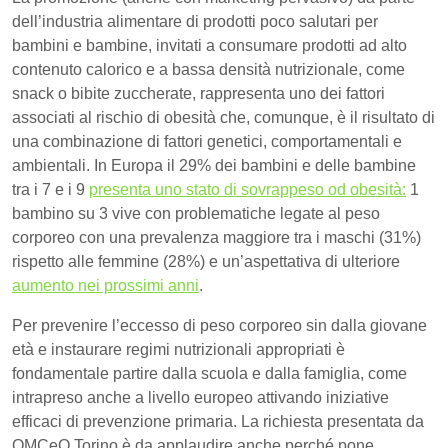
dell’industria alimentare di prodotti poco salutari per
bambini e bambine, invitati a consumare prodotti ad alto
contenuto calorico e a bassa densità nutrizionale, come
snack o bibite zuccherate, rappresenta uno dei fattori
associati al rischio di obesità che, comunque, è il risultato di
una combinazione di fattori genetici, comportamentali e
ambientali. In Europa il 29% dei bambini e delle bambine
tra i 7 e i 9
presenta uno stato di sovrappeso od obesità:
1
bambino su 3 vive con problematiche legate al peso
corporeo con una prevalenza maggiore tra i maschi (31%)
rispetto alle femmine (28%) e un’aspettativa di ulteriore
aumento nei prossimi anni
.
Per prevenire l’eccesso di peso corporeo sin dalla giovane
età e instaurare regimi nutrizionali appropriati è
fondamentale partire dalla scuola e dalla famiglia, come
intrapreso anche a livello europeo attivando iniziative
efficaci di prevenzione primaria. La richiesta presentata da
OMCeO Torino è da applaudire anche perché pone