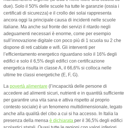
due). Solo il 50% delle scuole ha tutte le garanzie (ossia i
certificati di sicurezza) e il crollo dei solai rappresenta
ancora oggi la principale causa di incidenti nelle scuole
italiane. Ma anche sul fronte dei servizi il ritardo negli
adeguamenti necessari è enorme, come per esempio
sull’innovazione digitale con poco più di 1 scuola su 2 che
dispone di reti cablate e wifi. Gli interventi per
l’efficientamento energetico riguardano solo il 16% degli
edifici e solo il 6,5% degli edifici con certificazione
energetica risulta in classe A, il 66,6% si colloca nelle
ultime tre classi energetiche (E, F, G).
La
povertà alimentare
(l’incapacità delle persone di
accedere ad alimenti sicuri, nutrienti e in quantità sufficiente
per garantire una vita sana e attiva rispetto al proprio
contesto sociale) è un fenomeno multidimensionale, legato
anche alla qualità del cibo a cui si ha accesso. In Italia la
presenza della mensa
è dichiarata
per il 36,5% degli edifici
scolastici statali. Quasi tutte le regioni con valori inferiori