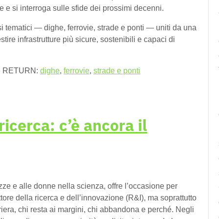
e si interroga sulle sfide dei prossimi decenni.
si tematici — dighe, ferrovie, strade e ponti — uniti da una
re infrastrutture più sicure, sostenibili e capaci di
one RETURN:
dighe
,
ferrovie
,
strade e ponti
icerca: c’è ancora il
ze e alle donne nella scienza, offre l’occasione per
tore della ricerca e dell’innovazione (R&I), ma soprattutto
rriera, chi resta ai margini, chi abbandona e perché. Negli