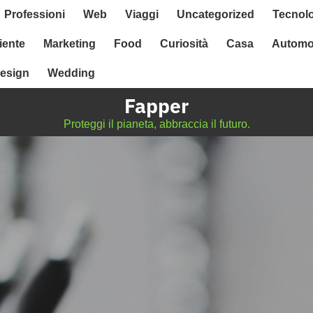
Professioni
Web
Viaggi
Uncategorized
Tecnol
ente
Marketing
Food
Curiosità
Casa
Automo
esign
Wedding
Fapper
Proteggi il pianeta, abbraccia il futuro.