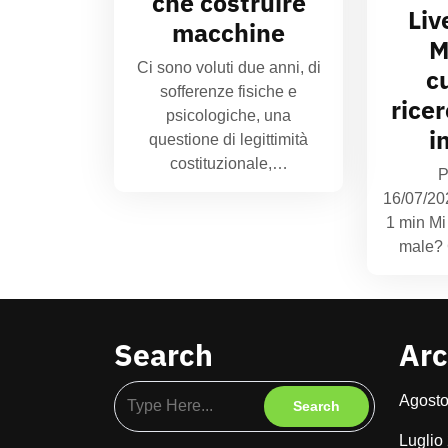
che costruire
Liv
macchine
M
Ci sono voluti due anni, di
c
sofferenze fisiche e
rice
psicologiche, una
i
questione di legittimità
costituzionale,…
P
16/07/20
1 min Mi
male?
Search
Arc
Agost
Luglio