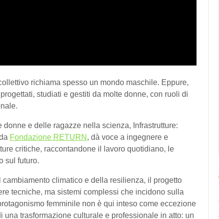
o collettivo richiama spesso un mondo maschile. Eppure,
rogettati, studiati e gestiti da molte donne, con ruoli di
onale.
 donne e delle ragazze nella scienza, Infrastrutture:
 da
Fondazione RETURN
, dà voce a ingegnere e
tture critiche, raccontandone il lavoro quotidiano, le
 sul futuro.
el cambiamento climatico e della resilienza, il progetto
ere tecniche, ma sistemi complessi che incidono sulla
del protagonismo femminile non è qui inteso come eccezione
 una trasformazione culturale e professionale in atto: un