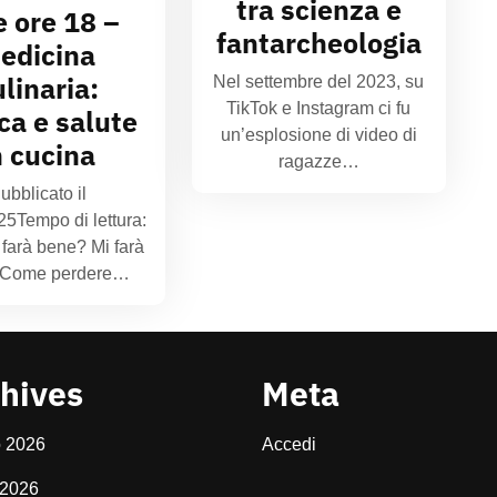
tra scienza e
e ore 18 –
fantarcheologia
edicina
ulinaria:
Nel settembre del 2023, su
TikTok e Instagram ci fu
rca e salute
un’esplosione di video di
n cucina
ragazze…
ubblicato il
25Tempo di lettura:
 farà bene? Mi farà
 Come perdere…
hives
Meta
o 2026
Accedi
 2026