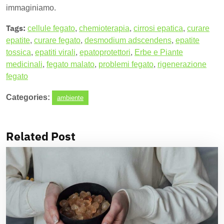
immaginiamo.
Tags:
cellule fegato
,
chemioterapia
,
cirrosi epatica
,
curare
epatite
,
curare fegato
,
desmodium adscendens
,
epatite
tossica
,
epatiti virali
,
epatoprotettori
,
Erbe e Piante
medicinali
,
fegato malato
,
problemi fegato
,
rigenerazione
fegato
Categories:
ambiente
Related Post