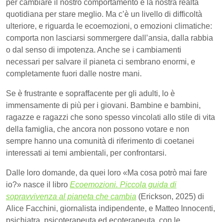
per cambiare il nostro comportamento e la nostra realtà
quotidiana per stare meglio. Ma c’è un livello di difficoltà
ulteriore, e riguarda le ecoemozioni, o emozioni climatiche:
comporta non lasciarsi sommergere dall’ansia, dalla rabbia
o dal senso di impotenza. Anche se i cambiamenti
necessari per salvare il pianeta ci sembrano enormi, e
completamente fuori dalle nostre mani.
Se è frustrante e sopraffacente per gli adulti, lo è
immensamente di più per i giovani. Bambine e bambini,
ragazze e ragazzi che sono spesso vincolati allo stile di vita
della famiglia, che ancora non possono votare e non
sempre hanno una comunità di riferimento di coetanei
interessati ai temi ambientali, per confrontarsi.
Dalle loro domande, da quei loro «Ma cosa potrò mai fare
io?» nasce il libro
Ecoemozioni. Piccola guida di
sopravvivenza al pianeta che cambia
(Erickson, 2025) di
Alice Facchini, giornalista indipendente, e Matteo Innocenti,
psichiatra, psicoterapeuta ed ecoterapeuta, con le