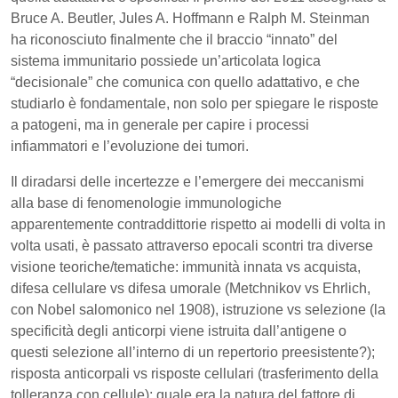
Bruce A. Beutler, Jules A. Hoffmann e Ralph M. Steinman
ha riconosciuto finalmente che il braccio “innato” del
sistema immunitario possiede un’articolata logica
“decisionale” che comunica con quello adattativo, e che
studiarlo è fondamentale, non solo per spiegare le risposte
a patogeni, ma in generale per capire i processi
infiammatori e l’evoluzione dei tumori.
Il diradarsi delle incertezze e l’emergere dei meccanismi
alla base di fenomenologie immunologiche
apparentemente contraddittorie rispetto ai modelli di volta in
volta usati, è passato attraverso epocali scontri tra diverse
visione teoriche/tematiche: immunità innata vs acquista,
difesa cellulare vs difesa umorale (Metchnikov vs Ehrlich,
con Nobel salomonico nel 1908), istruzione vs selezione (la
specificità degli anticorpi viene istruita dall’antigene o
questi selezione all’interno di un repertorio preesistente?);
risposta anticorpali vs risposte cellulari (trasferimento della
tolleranza con cellule); quale era la natura del fattore di