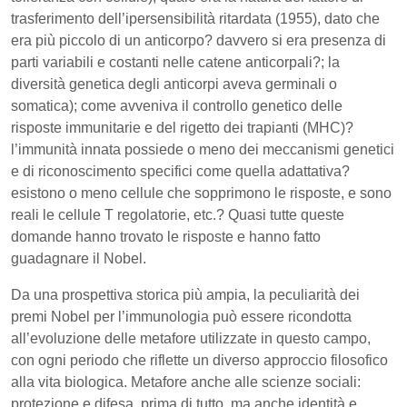
trasferimento dell’ipersensibilità ritardata (1955), dato che
era più piccolo di un anticorpo? davvero si era presenza di
parti variabili e costanti nelle catene anticorpali?; la
diversità genetica degli anticorpi aveva germinali o
somatica); come avveniva il controllo genetico delle
risposte immunitarie e del rigetto dei trapianti (MHC)?
l’immunità innata possiede o meno dei meccanismi genetici
e di riconoscimento specifici come quella adattativa?
esistono o meno cellule che sopprimono le risposte, e sono
reali le cellule T regolatorie, etc.? Quasi tutte queste
domande hanno trovato le risposte e hanno fatto
guadagnare il Nobel.
Da una prospettiva storica più ampia, la peculiarità dei
premi Nobel per l’immunologia può essere ricondotta
all’evoluzione delle metafore utilizzate in questo campo,
con ogni periodo che riflette un diverso approccio filosofico
alla vita biologica. Metafore anche alle scienze sociali:
protezione e difesa, prima di tutto, ma anche identità e