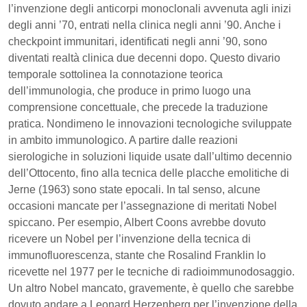
l’invenzione degli anticorpi monoclonali avvenuta agli inizi
degli anni ’70, entrati nella clinica negli anni ’90. Anche i
checkpoint immunitari, identificati negli anni ’90, sono
diventati realtà clinica due decenni dopo. Questo divario
temporale sottolinea la connotazione teorica
dell’immunologia, che produce in primo luogo una
comprensione concettuale, che precede la traduzione
pratica. Nondimeno le innovazioni tecnologiche sviluppate
in ambito immunologico. A partire dalle reazioni
sierologiche in soluzioni liquide usate dall’ultimo decennio
dell’Ottocento, fino alla tecnica delle placche emolitiche di
Jerne (1963) sono state epocali. In tal senso, alcune
occasioni mancate per l’assegnazione di meritati Nobel
spiccano. Per esempio, Albert Coons avrebbe dovuto
ricevere un Nobel per l’invenzione della tecnica di
immunofluorescenza, stante che Rosalind Franklin lo
ricevette nel 1977 per le tecniche di radioimmunodosaggio.
Un altro Nobel mancato, gravemente, è quello che sarebbe
dovuto andare a Leonard Herzenberg per l’invenzione della