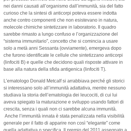
nei danni causati all’organismo dall’immunità, sia del fatto
curioso che la sintesi di anticorpi poteva essere indotta
anche contro componenti che non esistevano in natura,
molecole chimiche sintetizzare in laboratorio. Il quadro
sarebbe rimasto a lungo confuso e l’organizzazione del
“sistema immunitario”, concetto che si comincia a usare
solo a metà anni Sessanta (ovviamente), emergeva dopo
che furono identificate le cellule che sintetizzano anticorpi
(linfociti B) e quelle che decidono quali risposte attivare in
base alla natura della sfida antigenica (linfociti T).
L’ematologo Donald Metcalf si arrabbiava perché gli storici
si interessano solo all’immunità adattativa, mentre nessuno
studiava la storia dell’ematologia dei leucociti, di cui lui
aveva spiegato la maturazione e sviluppo usando fattori di
crescita, senza i quali non ci sarebbe alcuna immunità.
Anche l’immunità innata è stata penalizzata nella visibilità
generale per il fatto di apparire non così “elegante” come
quella adattativa o specifica. Il premio del 2011 assegnato a