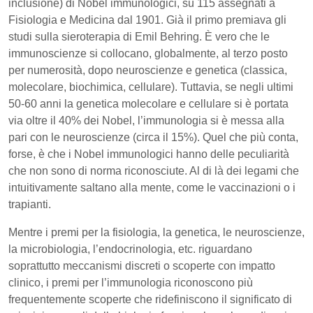
inclusione) di Nobel immunologici, su 115 assegnati a
Fisiologia e Medicina dal 1901. Già il primo premiava gli
studi sulla sieroterapia di Emil Behring. È vero che le
immunoscienze si collocano, globalmente, al terzo posto
per numerosità, dopo neuroscienze e genetica (classica,
molecolare, biochimica, cellulare). Tuttavia, se negli ultimi
50-60 anni la genetica molecolare e cellulare si è portata
via oltre il 40% dei Nobel, l’immunologia si è messa alla
pari con le neuroscienze (circa il 15%). Quel che più conta,
forse, è che i Nobel immunologici hanno delle peculiarità
che non sono di norma riconosciute. Al di là dei legami che
intuitivamente saltano alla mente, come le vaccinazioni o i
trapianti.
Mentre i premi per la fisiologia, la genetica, le neuroscienze,
la microbiologia, l’endocrinologia, etc. riguardano
soprattutto meccanismi discreti o scoperte con impatto
clinico, i premi per l’immunologia riconoscono più
frequentemente scoperte che ridefiniscono il significato di