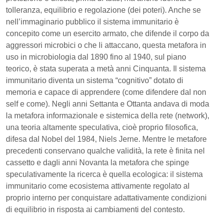
tolleranza, equilibrio e regolazione (dei poteri). Anche se
nell’immaginario pubblico il sistema immunitario è
concepito come un esercito armato, che difende il corpo da
aggressori microbici o che li attaccano, questa metafora in
uso in microbiologia dal 1890 fino al 1940, sul piano
teorico, è stata superata a metà anni Cinquanta. Il sistema
immunitario diventa un sistema “cognitivo” dotato di
memoria e capace di apprendere (come difendere dal non
self e come). Negli anni Settanta e Ottanta andava di moda
la metafora informazionale e sistemica della rete (network),
una teoria altamente speculativa, cioè proprio filosofica,
difesa dal Nobel del 1984, Niels Jerne. Mentre le metafore
precedenti conservano qualche validità, la rete è finita nel
cassetto e dagli anni Novanta la metafora che spinge
speculativamente la ricerca è quella ecologica: il sistema
immunitario come ecosistema attivamente regolato al
proprio interno per conquistare adattativamente condizioni
di equilibrio in risposta ai cambiamenti del contesto.