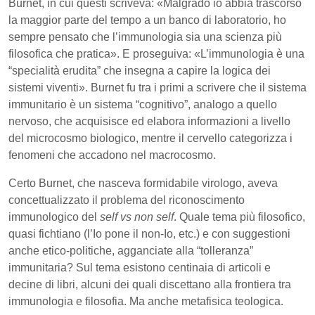
Burnet, in cui questi scriveva: «Malgrado io abbia trascorso
la maggior parte del tempo a un banco di laboratorio, ho
sempre pensato che l’immunologia sia una scienza più
filosofica che pratica». E proseguiva: «L’immunologia è una
“specialità erudita” che insegna a capire la logica dei
sistemi viventi». Burnet fu tra i primi a scrivere che il sistema
immunitario è un sistema “cognitivo”, analogo a quello
nervoso, che acquisisce ed elabora informazioni a livello
del microcosmo biologico, mentre il cervello categorizza i
fenomeni che accadono nel macrocosmo.
Certo Burnet, che nasceva formidabile virologo, aveva
concettualizzato il problema del riconoscimento
immunologico del
self vs non self
. Quale tema più filosofico,
quasi fichtiano (l’Io pone il non-Io, etc.) e con suggestioni
anche etico-politiche, agganciate alla “tolleranza”
immunitaria? Sul tema esistono centinaia di articoli e
decine di libri, alcuni dei quali discettano alla frontiera tra
immunologia e filosofia. Ma anche metafisica teologica.