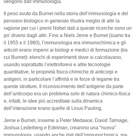
vengono dall’immunologia.
Il peso avuto da Burnet nella storia dell’immunologia e del
pensiero biologico in generale illustra meglio di altri la
ragione per cui i premi Nobel dati a queste ricerche sono un
po’ diversi dagli altri. Fino a Niels Jerne e Burnet (siamo tra
il 1955 e il 1960), l’immunologia era immunochimica e gli
articoli erano impervi ai biologi e medici di formazione (tra
cui Burnet): elenchi di esperimenti dove si calcolavano,
usando soprattutto l’elettroforesi e altre tecnologie
quantitative, le proprietà fisico-chimiche di anticorpi e
antigeni, in particolare l’affinità e le forze di legame tra
queste strutture. Il riconoscimento dell’antigene da parte
dell’anticorpo era un problema solo di natura chimico-fisica
e, infatti, le idee più accreditate sulla dinamica
dell’interazione erano quelle di Linus Pauling.
Jerne e Burnet, insieme a Peter Medawar, David Talmage,
Joshua Lederberg e Edelman, crearono una “nuova”
immunologia, usando anche dati dell’immunochimica, ma