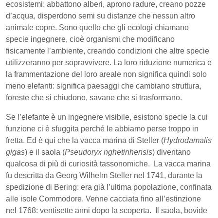
ecosistemi: abbattono alberi, aprono radure, creano pozze
d’acqua, disperdono semi su distanze che nessun altro
animale copre. Sono quello che gli ecologi chiamano
specie ingegnere, cioè organismi che modificano
fisicamente l’ambiente, creando condizioni che altre specie
utilizzeranno per sopravvivere. La loro riduzione numerica e
la frammentazione del loro areale non significa quindi solo
meno elefanti: significa paesaggi che cambiano struttura,
foreste che si chiudono, savane che si trasformano.
Se l’elefante è un ingegnere visibile, esistono specie la cui
funzione ci è sfuggita perché le abbiamo perse troppo in
fretta. Ed è qui che la vacca marina di Steller (
Hydrodamalis
gigas
) e il saola (
Pseudoryx nghetinhensis
) diventano
qualcosa di più di curiosità tassonomiche. La vacca marina
fu descritta da Georg Wilhelm Steller nel 1741, durante la
spedizione di Bering: era già l’ultima popolazione, confinata
alle isole Commodore. Venne cacciata fino all’estinzione
nel 1768: ventisette anni dopo la scoperta. Il saola, bovide