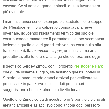
invisibile finché non si manifestano le conseguenze a
cascata. Se si tratta di grandi animali, quella lacuna sarà
più evidente.
I mammut lanosi sono l’esempio più studiato: nelle steppe
del Pleistocene, il loro calpestio compattava la neve
invernale, riducendo l’isolamento termico del suolo e
contribuendo a mantenere il permafrost. La loro scomparsa,
insieme a quella di altri grandi erbivori, ha contribuito alla
transizione dalla
mammoth steppe
, un ecosistema ad alta
produttività, alla tundra e alla taiga che conosciamo oggi.
Il geofisico Sergey Zimov, con il progetto
Pleistocene Park
che guida insieme al figlio, sta testando questa ipotesi in
Siberia, reintroducendo grandi erbivori per verificare se il
processo è in parte reversibile. I dati preliminari
suggeriscono che lo è, almeno a livello locale.
Quello che Zimov cerca di ricostruire in Siberia è ciò che gli
elefanti africani e asiatici svolgono ancora oggi per i loro