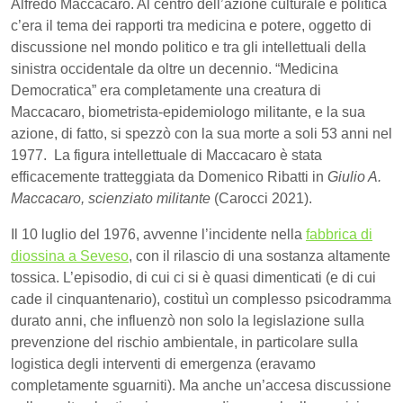
Alfredo Maccacaro. Al centro dell’azione culturale e politica
c’era il tema dei rapporti tra medicina e potere, oggetto di
discussione nel mondo politico e tra gli intellettuali della
sinistra occidentale da oltre un decennio. “Medicina
Democratica” era completamente una creatura di
Maccacaro, biometrista-epidemiologo militante, e la sua
azione, di fatto, si spezzò con la sua morte a soli 53 anni nel
1977. La figura intellettuale di Maccacaro è stata
efficacemente tratteggiata da Domenico Ribatti in
Giulio A.
Maccacaro, scienziato militante
(Carocci 2021).
Il 10 luglio del 1976, avvenne l’incidente nella
fabbrica di
diossina a Seveso
, con il rilascio di una sostanza altamente
tossica. L’episodio, di cui ci si è quasi dimenticati (e di cui
cade il cinquantenario), costituì un complesso psicodramma
durato anni, che influenzò non solo la legislazione sulla
prevenzione del rischio ambientale, in particolare sulla
logistica degli interventi di emergenza (eravamo
completamente sguarniti). Ma anche un’accesa discussione