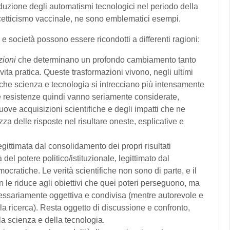
oduzione degli automatismi tecnologici nel periodo della
 scetticismo vaccinale, ne sono emblematici esempi.
a e società possono essere ricondotti a differenti ragioni:
zioni
che determinano un profondo cambiamento tanto
vita pratica. Queste trasformazioni vivono, negli ultimi
o che scienza e tecnologia si intrecciano più intensamente
Le resistenze quindi vanno seriamente considerate,
uove acquisizioni scientifiche e degli impatti che ne
 delle risposte nel risultare oneste, esplicative e
legittimata dal consolidamento dei propri risultati
tà del potere politico/istituzionale, legittimato dal
cratiche. Le verità scientifiche non sono di parte, e il
non le riduce agli obiettivi che quei poteri perseguono, ma
essariamente oggettiva e condivisa (mentre autorevole e
a ricerca). Resta oggetto di discussione e confronto,
lla scienza e della tecnologia.