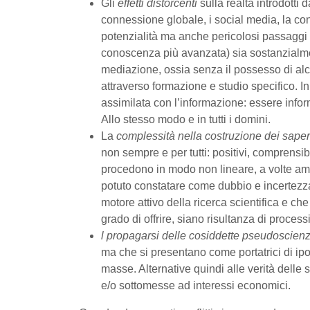
Gli
effetti distorcenti
sulla realtà introdotti
connessione globale, i social media, la co
potenzialità ma anche pericolosi passaggi s
conoscenza più avanzata) sia sostanzialm
mediazione, ossia senza il possesso di alc
attraverso formazione e studio specifico. 
assimilata con l’informazione: essere inf
Allo stesso modo e in tutti i domini.
La
complessità nella
costruzione dei saper
non sempre e per tutti: positivi, comprensibil
procedono in modo non lineare, a volte ambi
potuto constatare come dubbio e incertezza
motore attivo della ricerca scientifica e che
grado di offrire, siano risultanza di processi
l propagarsi delle cosiddette pseudoscien
ma che si presentano come portatrici di ip
masse. Alternative quindi alle verità delle s
e/o sottomesse ad interessi economici.