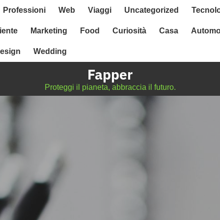
Professioni
Web
Viaggi
Uncategorized
Tecnol
ente
Marketing
Food
Curiosità
Casa
Automo
esign
Wedding
Fapper
Proteggi il pianeta, abbraccia il futuro.