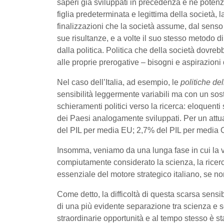
saperi già sviluppati in precedenza e ne potenz
figlia predeterminata e legittima della società, l
finalizzazioni che la società assume, dal sens
sue risultanze, e a volte il suo stesso metodo d
dalla politica. Politica che della società dovre
alle proprie prerogative – bisogni e aspirazioni 
Nel caso dell’Italia, ad esempio, le
politiche del
sensibilità leggermente variabili ma con un sosta
schieramenti politici verso la ricerca: eloquenti s
dei Paesi analogamente sviluppati. Per un attu
del PIL per media EU; 2,7% del PIL per media
Insomma, veniamo da una lunga fase in cui la vi
compiutamente considerato la scienza, la ricer
essenziale del motore strategico italiano, se no
Come detto, la difficoltà di questa scarsa sensibil
di una più evidente separazione tra scienza e 
straordinarie opportunità e al tempo stesso è sta