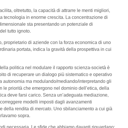
lita, oltretutto, la capacità di attrarre le menti migliori,
una tecnologia in enorme crescita. La concentrazione di
o dimensionale sta presentando un potenziale di
el tutto ignoto.
, proprietario di aziende con la forza economica di uno
rdinaria portata, indica la gravità della prospettiva in cui
lla politica nel modulare il rapporto scienza-società è
ito di recuperare un dialogo più sistematico e operativo
 sua autonomia ma modulando/mediando/interpretando gli
n le priorità che emergono nel dominio dell’etica, della
olitica deve farsi carico. Senza un’adeguata mediazione,
di correggere modelli imposti dagli avanzamenti
e della rendita di
mercato
. Uno sbilanciamento a cui già
arlavamo sopra.
indi necessaria. Le sfide che abbiamo davanti riguardano: