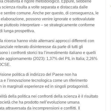
ia creatività e rigore metodologico. Eppure, sebbene
a scienza risulta a volte separata e distaccata dalle
o e sentire comune. Anche per questo, di conseguenza, le
i elaborazione, possono venire ignorate e sottovalutate
bbe piuttosto interpretare – se strategicamente conforme
di lunga prospettiva.
la ricerca
hanno visto alternarsi approcci differenti con
nziale reiterato disinteresse da parte di tutti gli
ono i confronti storici tra l’investimento italiano e quelli
ale aggiornamento (2023): 1,37% del PIL in Italia; 2,26%
 OCSE.
sione politica di indirizzo del Paese non ha
ca e l’innovazione tecnologica come un riferimento
n in marginali esperienze ed in singoli protagonisti.
ità della politica nei confronti della scienza è il risultato
società che ha prodotto nell’evoluzione umana
ta attraversata da incomprensioni e conflitti. Il