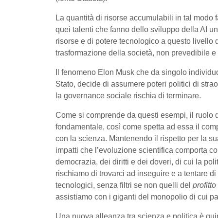
La quantità di risorse accumulabili in tal modo faci
quei talenti che fanno dello sviluppo della AI 
risorse e di potere tecnologico a questo livell
trasformazione della società, non prevedibile e d
Il fenomeno Elon Musk che da singolo individuo
Stato, decide di assumere poteri politici di strao
la governance sociale rischia di terminare.
Come si comprende da questi esempi, il ruolo de
fondamentale, così come spetta ad essa il comp
con la scienza. Mantenendo il rispetto per la
impatti che l’evoluzione scientifica comporta co
democrazia, dei diritti e dei doveri, di cui la p
rischiamo di trovarci ad inseguire e a tentare 
tecnologici, senza filtri se non quelli del
profitto
assistiamo con i giganti del monopolio di cui p
Una nuova alleanza tra scienza e politica è qu