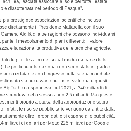
 achillea, lasciata essiccare al sole per tutta l’estate,
no e dissotterrata nel periodo di Pasqua”.
le più prestigiose associazioni scientifiche inclusa
isse direttamente il Presidente Mattarella con il suo
 Camera. Aldilà di altre ragioni che possono individuarsi
ante il mescolamento di piani differenti: il valore
zza e la razionalità produttiva delle tecniche agricole.
dati degli utilizzatori dei social media da parte delle
 Le politiche internazionali non sono state in grado di
velando eclatante con l’ingresso nella scena mondiale
estimento sia necessario per poter sviluppare questi
lle BigTech corrispondeva, nel 2021, a 340 miliardi di
A ne spendeva nello stesso anno 2,5 miliardi. Ma queste
estimenti proprio a causa della appropriazione sopra
 Infatti, le risorse pubblicitarie vengono garantite dalla
itamente offre i propri dati e si espone alle pubblicità.
114 miliardi di dollari per Meta; 225 miliardi per Google