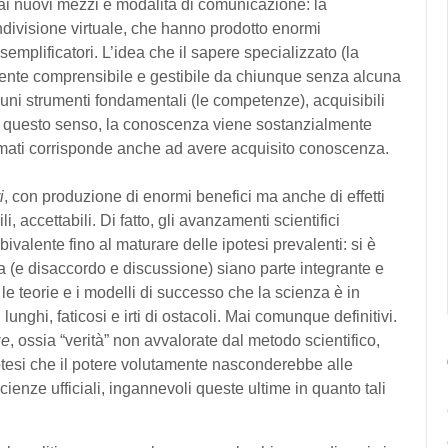
 dai nuovi mezzi e modalità di comunicazione: la
ndivisione virtuale, che hanno prodotto enormi
emplificatori. L’idea che il sapere specializzato (la
ente comprensibile e gestibile da chiunque senza alcuna
uni strumenti fondamentali (le competenze), acquisibili
In questo senso, la conoscenza viene sostanzialmente
ormati corrisponde anche ad avere acquisito conoscenza.
i
, con produzione di enormi benefici ma anche di effetti
i, accettabili. Di fatto, gli avanzamenti scientifici
valente fino al maturare delle ipotesi prevalenti: si è
 (e disaccordo e discussione) siano parte integrante e
 le teorie e i modelli di successo che la scienza è in
 lunghi, faticosi e irti di ostacoli. Mai comunque definitivi.
ze
, ossia “verità” non avvalorate dal metodo scientifico,
otesi che il potere volutamente nasconderebbe alle
cienze ufficiali, ingannevoli queste ultime in quanto tali