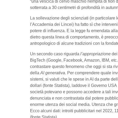
“una vescica di cervo maschio riempita di fiori di
sotterrata a 30 centimetri di profondità in autun
La sollevazione degli scienziati (in particolare 
l’Accademia dei Lincei) ha fatto sì che interven
potere di influenza. E la legge fu emendata alla
dietro questa linea di comportamento, è preoccup
antropologico di alcune tradizioni con la fondate
Un secondo caso riguarda
l’appropriazione
dei 
BigTech (Google, Facebook, Amazon, IBM, etc..).
contrastare questo fenomeno che oggi si sta ri
della
AI generativa
. Per comprendere quale inv
sistemi, si valuti che le spese in AI da parte de
dollari (fonte Statista), laddove il Governo US
società potevano e possono accedere a tali inv
denunciata e non contrastata dal potere pubblico.
enorme utenza dei social media. Utenza che gratu
Ecco alcuni dati: introiti pubblicitari nel 2022, 
(fonte Statista).