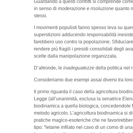
Guardando a questi conflitti si comprende come 
in senso di
moderazione e risoluzione
quanto n
stessi.
I movimenti populisti fanno spesso leva su ques
superstizioni adducendo responsabilità inesiste
farebbero uso contro la popolazione. Sfiduciare 
rendere più fragili i presidi consolidati degli a
scelte dalla manipolazione organizzata.
D’altronde, le
inadeguatezze
della politica nel
Consideriamo due esempi assai diversi tra loro
Il primo riguarda il caso della agricoltura bio
Legge (all’unanimità, esclusa la senatrice Elen
biodinamica a quella biologica, concedendole fin
metodo agricolo. L’agricoltura biodinamica si d
pratiche magico-esoteriche che ne favorirebbero
tipo: “letame infilato nel cavo di un corno di u