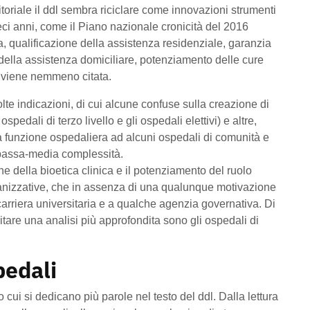
rritoriale il ddl sembra riciclare come innovazioni strumenti
ieci anni, come il Piano nazionale cronicità del 2016
ia, qualificazione della assistenza residenziale, garanzia
della assistenza domiciliare, potenziamento delle cure
on viene nemmeno citata.
te indicazioni, di cui alcune confuse sulla creazione di
spedali di terzo livello e gli ospedali elettivi) e altre,
na funzione ospedaliera ad alcuni ospedali di comunità e
i bassa-media complessità.
one della bioetica clinica e il potenziamento del ruolo
rganizzative, che in assenza di una qualunque motivazione
arriera universitaria e a qualche agenzia governativa. Di
tare una analisi più approfondita sono gli ospedali di
pedali
to cui si dedicano più parole nel testo del ddl. Dalla lettura