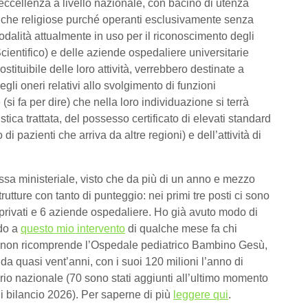
di eccellenza a livello nazionale, con bacino di utenza
nche religiose purché operanti esclusivamente senza
odalità attualmente in uso per il riconoscimento degli
cientifico) e delle aziende ospedaliere universitarie
ostituibile delle loro attività, verrebbero destinate a
egli oneri relativi allo svolgimento di funzioni
e (si fa per dire) che nella loro individuazione si terrà
ica trattata, del possesso certificato di elevati standard
o di pazienti che arriva da altre regioni) e dell’attività di
ssa ministeriale, visto che da più di un anno e mezzo
trutture con tanto di punteggio: nei primi tre posti ci sono
privati e 6 aziende ospedaliere. Ho già avuto modo di
ndo a
questo mio intervento
di qualche mese fa chi
i non ricomprende l’Ospedale pediatrico Bambino Gesù,
 da quasi vent’anni, con i suoi 120 milioni l’anno di
rio nazionale (70 sono stati aggiunti all’ultimo momento
i bilancio 2026). Per saperne di più
leggere qui
.