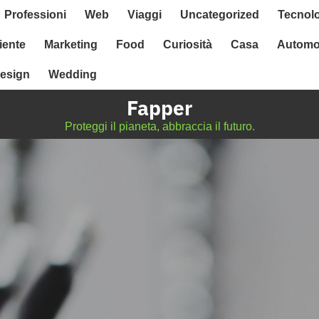
Professioni
Web
Viaggi
Uncategorized
Tecnol
ente
Marketing
Food
Curiosità
Casa
Automo
esign
Wedding
Fapper
Proteggi il pianeta, abbraccia il futuro.