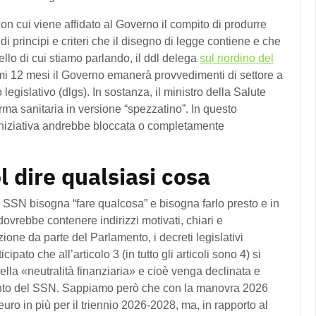
con cui viene affidato al Governo il compito di produrre
di principi e criteri che il disegno di legge contiene e che
llo di cui stiamo parlando, il ddl delega
sul riordino del
mi 12 mesi il Governo emanerà provvedimenti di settore a
legislativo (dlgs). In sostanza, il ministro della Salute
orma sanitaria in versione “spezzatino”. In questo
 iniziativa andrebbe bloccata o completamente
 dire qualsiasi cosa
l SSN bisogna “fare qualcosa” e bisogna farlo presto e in
ovrebbe contenere indirizzi motivati, chiari e
ione da parte del Parlamento, i decreti legislativi
pato che all’articolo 3 (in tutto gli articoli sono 4) si
della «neutralità finanziaria» e cioè venga declinata e
amento del SSN. Sappiamo però che con la manovra 2026
euro in più per il triennio 2026-2028, ma, in rapporto al