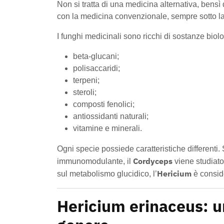
Non si tratta di una medicina alternativa, ben
con la medicina convenzionale, sempre sotto l
I funghi medicinali sono ricchi di sostanze biolo
beta-glucani;
polisaccaridi;
terpeni;
steroli;
composti fenolici;
antiossidanti naturali;
vitamine e minerali.
Ogni specie possiede caratteristiche differenti. 
Cordyceps
immunomodulante, il
viene studiato
Hericium
sul metabolismo glucidico, l’
è conside
Hericium erinaceus: u