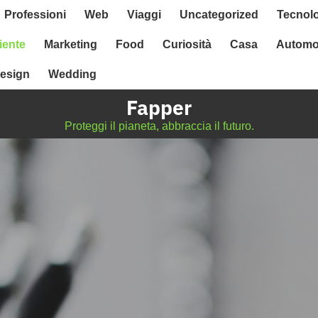
Professioni
Web
Viaggi
Uncategorized
Tecnol
ente
Marketing
Food
Curiosità
Casa
Automo
esign
Wedding
Fapper
Proteggi il pianeta, abbraccia il futuro.