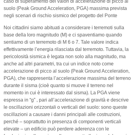
caso di superamento dei valori di accelerazione di picco al
suolo (Peak Ground Acceleration, PGA) massima prevista
negli scenari di rischio sismico del progetto del Ponte
Noi cittadini siamo abituati a considerare i terremoti sulla
base della loro magnitudo (M) e ci spaventiamo quando
sentiamo di un terremoto di M 6 o 7. Tale valore indica
effettivamente l’energia rilasciata dal terremoto. Tuttavia, la
pericolosità sismica è legata non solo alla magnitudo, ma
anche ad altri parametri, tra cui un indice noto come
accelerazione di picco al suolo (Peak Ground Acceleration,
PGA), che rappresenta l’accelerazione massima del terreno
durante il sisma (cioè quanto si muove il terreno nel
momento in cui è interessato dal sisma). La PGA viene
espressa in “g” , pari all’accelerazione di gravità e descrive
le oscillazioni orizzontali o verticali del suolo: sono queste
oscillazioni a causare i danni principali alle costruzioni,
perché – soprattutto in presenza di componenti verticali
elevate – un edificio può perdere aderenza con le