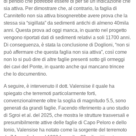
di pendio che potrebbe essere di per sé un’indicazione che
sia attiva. Per dimostrare che, al contrario, la faglia di
Cannitello non sia attiva bisognerebbe avere prova che la
stessa sia “sigillata” da sedimenti antichi di almeno 40mila
anni. Questa prova ad oggi manca, in quanto nel progetto
vengono riportati dati di sedimenti relativi a soli 11700 anni.
Di conseguenza, è stata la conclusione di Doglioni, “non si
può affermare che questa faglia non sia attiva”, così come
non lo si può dire di altre faglie presenti sotto gli ormeggi
dei cavi del Ponte, in quanto anche qui mancano trincee
che lo documentino.
A seguire, è intervenuto il dott. Valensise il quale ha
spiegato che terremoti particolarmente forti,
convenzionalmente oltre la soglia di magnitudo 5.5, sono
generati da grandi faglie. Facendo riferimento a uno studio
di Sgroi et al. del 2025, che mostra le strutture trasversali e
presumibilmente attive delle faglie di Capo Peloro e dello
Ionio, Valensise ha notato come la sorgente del terremoto