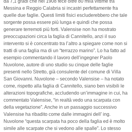
da 7,1 gradi che nel 1908 fece oltre 80 mila vittime tra
Messina e Reggio Calabria si incastri perfettamente fra
quelle due faglie. Questi limiti fisici escluderebbero che tale
sorgente possa essere più lunga e quindi che possa
generare terremoti più forti. Valensise non ha mostrato
preoccupazioni circa la faglia di Cannitello, anzi il suo
intervento si è concentrato tra l’altro a spiegare come non si
tratti di una faglia ma di un “terrazzo marino”. Lo ha fatto ad
esempio commentando il lavoro dell’ingegner Paolo
Nuvolone, autore di uno studio su cinque delle faglie
presenti nello Stretto, già consulente del comune di Villa
San Giovanni. Nuvolone – secondo Valensise – ha notato
come, rispetto alla faglia di Cannitello, siano ben visibili le
alterazioni topografiche, accludendo un’immagine in cui, ha
commentato Valensise, “in realtà vedo una scarpata con
della vegetazione”. Anche in un passaggio successivo
Valensise ha ribadito come dalle immagini dell’ ing.
Nuvolone “questa scarpata ha poco della faglia ed è molto
simile alle scarpate che si vedono alle spalle”. Lo stesso