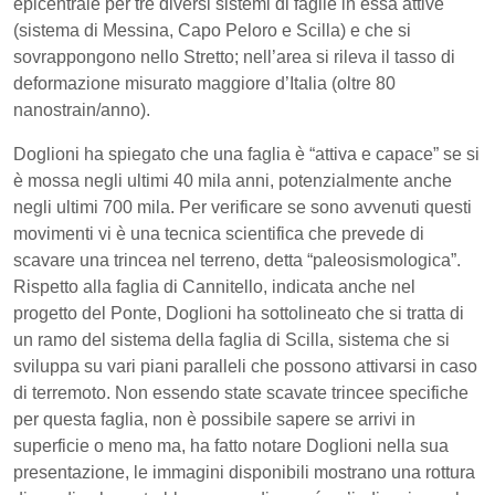
epicentrale per tre diversi sistemi di faglie in essa attive
(sistema di Messina, Capo Peloro e Scilla) e che si
sovrappongono nello Stretto; nell’area si rileva il tasso di
deformazione misurato maggiore d’Italia (oltre 80
nanostrain/anno).
Doglioni ha spiegato che una faglia è “attiva e capace” se si
è mossa negli ultimi 40 mila anni, potenzialmente anche
negli ultimi 700 mila. Per verificare se sono avvenuti questi
movimenti vi è una tecnica scientifica che prevede di
scavare una trincea nel terreno, detta “paleosismologica”.
Rispetto alla faglia di Cannitello, indicata anche nel
progetto del Ponte, Doglioni ha sottolineato che si tratta di
un ramo del sistema della faglia di Scilla, sistema che si
sviluppa su vari piani paralleli che possono attivarsi in caso
di terremoto. Non essendo state scavate trincee specifiche
per questa faglia, non è possibile sapere se arrivi in
superficie o meno ma, ha fatto notare Doglioni nella sua
presentazione, le immagini disponibili mostrano una rottura