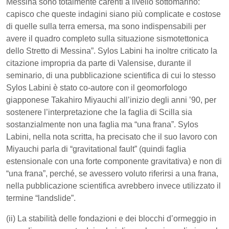
Messina sono totalmente carenti a livello sottomarino:
capisco che queste indagini siano più complicate e costose
di quelle sulla terra emersa, ma sono indispensabili per
avere il quadro completo sulla situazione sismotettonica
dello Stretto di Messina”. Sylos Labini ha inoltre criticato la
citazione impropria da parte di Valensise, durante il
seminario, di una pubblicazione scientifica di cui lo stesso
Sylos Labini è stato co-autore con il geomorfologo
giapponese Takahiro Miyauchi all’inizio degli anni ’90, per
sostenere l’interpretazione che la faglia di Scilla sia
sostanzialmente non una faglia ma “una frana”. Sylos
Labini, nella nota scritta, ha precisato che il suo lavoro con
Miyauchi parla di “gravitational fault” (quindi faglia
estensionale con una forte componente gravitativa) e non di
“una frana”, perché, se avessero voluto riferirsi a una frana,
nella pubblicazione scientifica avrebbero invece utilizzato il
termine “landslide”.
(ii) La stabilità delle fondazioni e dei blocchi d’ormeggio in