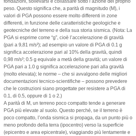
fondazioni, sollevarsi e collassare sotto l’azione del proprio
peso. Questo significa che, a parità di magnitudo (M), i
valori di PGA possono essere molto differenti in zone
differenti, in funzione delle caratteristiche geologiche e
geotecniche del terreno e della sua storia sismica. (Nota: La
PGA si esprime come “g”, cioè l’accelerazione di gravità
(pari a 9,81 m/s²); ad esempio un valore di PGA di 0.1 g
significa accelerazione pari al 10% della gravità, quindi
0,98 m/s²; 0.5 g equivale a metà della gravità; un valore di
PGA pari a 1.0 g significa accelerazione pari alla gravità
(molto elevata); le norme – che si avvalgono delle migliori
documentazioni tecnico-scientifiche – possono prevedere
che le costruzioni siano progettate per resistere a PGA di
0.1, di 0.5, oppure di 1 o 2.)
A parità di M, un terreno poco compatto tende a generare
PGA più elevate al suolo. Questo perché, se il terreno è
poco compatto, l’onda sismica si propaga, da un punto più o
meno profondo della terra (ipocentro) verso la superficie
(epicentro e area epicentrale), viaggiando più lentamente e