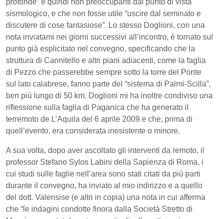
profonde” e quindi non preoccupanti dal punto di vista
sismologico, e che non fosse utile “uscire dal seminato e
discutere di cose fantasiose”. Lo stesso Doglioni, con una
nota inviatami nei giorni successivi all’incontro, è tornato sul
punto già esplicitato nel convegno, specificando che la
struttura di Cannitello e altri piani adiacenti, come la faglia
di Pezzo che passerebbe sempre sotto la torre del Ponte
sul lato calabrese, fanno parte del “sistema di Palmi-Scilla”,
ben più lungo di 50 km. Doglioni mi ha inoltre condiviso una
riflessione sulla faglia di Paganica che ha generato il
terremoto de L’Aquila del 6 aprile 2009 e che, prima di
quell’evento, era considerata inesistente o minore.
A sua volta, dopo aver ascoltato gli interventi da remoto, il
professor Stefano Sylos Labini della Sapienza di Roma, i
cui studi sulle faglie nell’area sono stati citati da più parti
durante il convegno, ha inviato al mio indirizzo e a quello
del dott. Valensise (e altri in copia) una nota in cui afferma
che “le indagini condotte finora dalla Società Stretto di