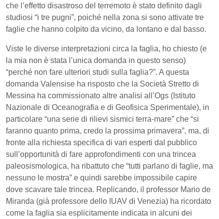
che l’effetto disastroso del terremoto è stato definito dagli
studiosi “i tre pugni”, poiché nella zona si sono attivate tre
faglie che hanno colpito da vicino, da lontano e dal basso.
Viste le diverse interpretazioni circa la faglia, ho chiesto (e
la mia non è stata l’unica domanda in questo senso)
“perché non fare ulteriori studi sulla faglia?”. A questa
domanda Valensise ha risposto che la Società Stretto di
Messina ha commissionato altre analisi all’Ogs (Istituto
Nazionale di Oceanografia e di Geofisica Sperimentale), in
particolare “una serie di rilievi sismici terra-mare” che “si
faranno quanto prima, credo la prossima primavera”, ma, di
fronte alla richiesta specifica di vari esperti dal pubblico
sull’opportunità di fare approfondimenti con una trincea
paleosismologica, ha ribattuto che “tutti parlano di faglie, ma
nessuno le mostra” e quindi sarebbe impossibile capire
dove scavare tale trincea. Replicando, il professor Mario de
Miranda (già professore dello IUAV di Venezia) ha ricordato
come la faglia sia esplicitamente indicata in alcuni dei