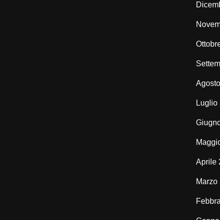
Dicem
Novem
Ottobr
Settem
Agost
Luglio
Giugn
Maggi
Aprile
Marzo
Febbra