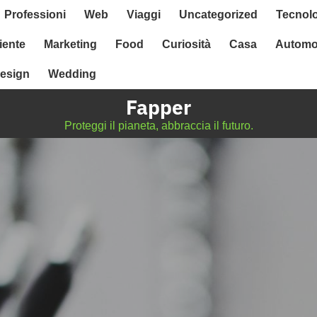
Professioni
Web
Viaggi
Uncategorized
Tecnol
ente
Marketing
Food
Curiosità
Casa
Automo
esign
Wedding
Fapper
Proteggi il pianeta, abbraccia il futuro.