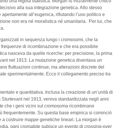
to una regola statistica. Morgan fu inizialmente critico
ecisivo alla sua integrazione genetica. Allo stesso
 apertamente all’eugenica, rifiutando l’uso politico e
zione non era né moralistica né umanitaria. Per lui, che
za.
rganizzati in sequenza lungo i cromosomi, che la
e frequenze di ricombinazione e che era possibile
ica nasceva da quelle ricerche: per precisione, la prima
tevant nel 1913. La mutazione genetica diventava un
ano fluttuazioni continue, ma alterazioni discrete del
diate sperimentalmente. Ecco il collegamento preciso tra
mentale e quantitativa. Inclusa la creazione di un’unità di
 Sturtevant nel 1913, veniva standardizzata negli anni
te che i geni vicini sul cromosoma ricombinano
iù frequentemente. Su questa base empirica si cominciò
e e a costruire mappe genetiche lineari. La morgan è
media, ogni cromatide subisce un evento di crossing-over