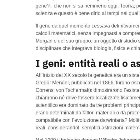
gene?”, che non si sa nemmeno oggi. Teoria, pe
scienza e questo è bene dirlo ai tempi nei qual
Il gene da quel momento cessava definitivamente
calcoli matematici, senza impegnarsi a comprend
Morgan e del suo gruppo, un oggetto di studio 
disciplinare che integrava biologia, fisica e chi
I geni: entità reali o
All’inizio del XX secolo la genetica era un sis
Gregor Mendel, pubblicati nel 1866, furono risco
Correns, von Tschermak): dimostrarono l’esistenz
chiarirono né dove fossero localizzate fisicame
scientifico era dominato da tre problemi principal
erano determinati da fattori materiali o da proce
compatibile con l’evoluzione darwiniana? Molti b
reali, considerandoli semplici astrazioni matemati