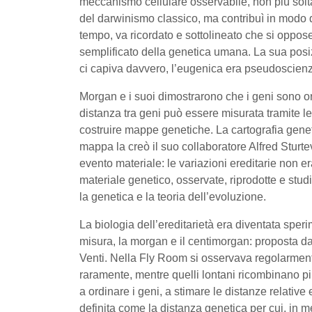
meccanismo cellulare osservabile, non più soltan
del darwinismo classico, ma contribuì in modo d
tempo, va ricordato e sottolineato che si oppose
semplificato della genetica umana. La sua posi
ci capiva davvero, l’eugenica era pseudoscien
Morgan e i suoi dimostrarono che i geni sono o
distanza tra geni può essere misurata tramite l
costruire mappe genetiche. La cartografia genet
mappa la creò il suo collaboratore Alfred Stur
evento materiale: le variazioni ereditarie non er
materiale genetico, osservate, riprodotte e stu
la genetica e la teoria dell’evoluzione.
La biologia dell’ereditarietà era diventata speri
misura, la morgan e il centimorgan: proposta da
Venti. Nella Fly Room si osservava regolarmen
raramente, mentre quelli lontani ricombinano p
a ordinare i geni, a stimare le distanze relativ
definita come la distanza genetica per cui, in 