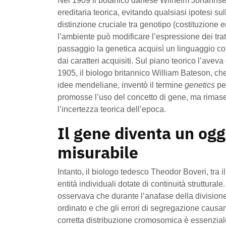
Nel 1909 il botanico danese Wilhelm Johannsen 
ereditaria teorica, evitando qualsiasi ipotesi 
distinzione cruciale tra genotipo (costituzione e
l’ambiente può modificare l’espressione dei tratt
passaggio la genetica acquisì un linguaggio con
dai caratteri acquisiti. Sul piano teorico l’av
1905, il biologo britannico William Bateson, che
idee mendeliane, inventò il termine
genetics
pe
promosse l’uso del concetto di gene, ma rimase 
l’incertezza teorica dell’epoca.
Il gene diventa un og
misurabile
Intanto, il biologo tedesco Theodor Boveri, tra
entità individuali dotate di continuità struttural
osservava che durante l’anafase della division
ordinato e che gli errori di segregazione caus
corretta distribuzione cromosomica è essenziale