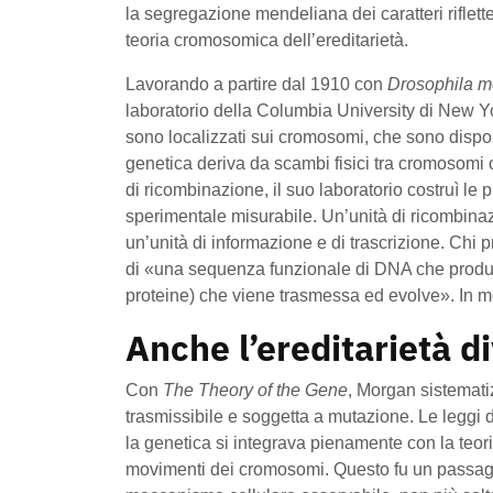
la segregazione mendeliana dei caratteri riflet
teoria cromosomica dell’ereditarietà.
Lavorando a partire dal 1910 con
Drosophila m
laboratorio della Columbia University di New 
sono localizzati sui cromosomi, che sono dispo
genetica deriva da scambi fisici tra cromosomi o
di ricombinazione, il suo laboratorio costruì l
sperimentale misurabile. Un’unità di ricombina
un’unità di informazione e di trascrizione. Chi
di «una sequenza funzionale di DNA che produc
proteine) che viene trasmessa ed evolve». In mo
Anche l’ereditarietà d
Con
The Theory of the Gene
, Morgan sistematiz
trasmissibile e soggetta a mutazione. Le leggi
la genetica si integrava pienamente con la teori
movimenti dei cromosomi. Questo fu un passaggi