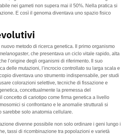
abile nei gameti non supera mai il 50%. Nella pratica si
azione. E così il genoma diventava uno spazio fisico
volutivi
nuovo metodo di ricerca genetica. Il primo organismo
melanogaster
, che presentava un ciclo vitale rapido, alta
che l’origine degli organismi di riferimento. Il suo
ca delle mutazioni, l’incrocio controllato su larga scala e
croscopio diventava uno strumento indispensabile, per studi
usare colorazioni selettive, tecniche di fissazione e
itogenetica, concettualmente la premessa del
oncetto di cariotipo come firma genetica a livello
omosomici si confrontano e le anomalie strutturali si
o sarebbe solo anatomia cellulare.
nazione divenne possibile non solo ordinare i geni lungo i
, tassi di ricombinazione tra popolazioni e varietà