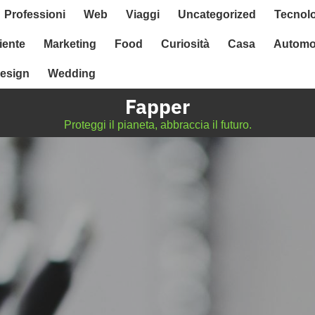
Professioni
Web
Viaggi
Uncategorized
Tecnol
ente
Marketing
Food
Curiosità
Casa
Automo
esign
Wedding
Fapper
Proteggi il pianeta, abbraccia il futuro.