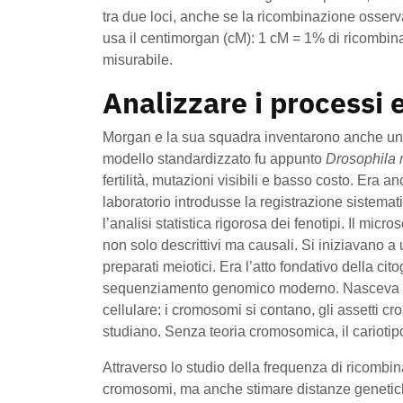
tra due loci, anche se la ricombinazione osserv
usa il centimorgan (cM): 1 cM = 1% di ricombin
misurabile.
Analizzare i processi e
Morgan e la sua squadra inventarono anche un 
modello standardizzato fu appunto
Drosophila 
fertilità, mutazioni visibili e basso costo. Era an
laboratorio introdusse la registrazione sistemati
l’analisi statistica rigorosa dei fenotipi. Il mi
non solo descrittivi ma causali. Si iniziavano a 
preparati meiotici. Era l’atto fondativo della c
sequenziamento genomico moderno. Nasceva il c
cellulare: i cromosomi si contano, gli assetti cr
studiano. Senza teoria cromosomica, il cariotip
Attraverso lo studio della frequenza di ricombi
cromosomi, ma anche stimare distanze genetiche