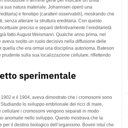
introdusse il termine gene per indicare un’unità
sulla sua natura materiale. Johannsen operò una
reditaria) e fenotipo (caratteri osservabili), mostrando che
i, senza alterare la struttura ereditaria. Con questo
cettuale preciso e separò definitivamente l’ereditarietà
eva già fatto August Weismann. Qualche anno prima, nel
 aveva svolto un ruolo decisivo nella diffusione delle
r quella che era ormai una disciplina autonoma. Bateson
prudente sulla sua localizzazione cellulare, riflettendo
getto sperimentale
 il 1902 e il 1904, aveva dimostrato che i cromosomi sono
e. Studiando lo sviluppo embrionale dei ricci di mare,
e cellulare i cromosomi vengono separati in modo
ano anomalie nello sviluppo. Questo mostrava che la
 per il destino biologico dell’organismo. Boveri intuì che