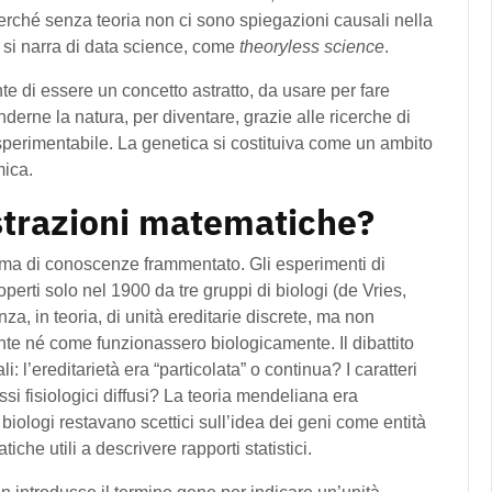
rché senza teoria non ci sono spiegazioni causali nella
i si narra di data science, come
theoryless science
.
 di essere un concetto astratto, da usare per fare
erne la natura, per diventare, grazie alle ricerche di
sperimentabile. La genetica si costituiva come un ambito
mica.
 astrazioni matematiche?
tema di conoscenze frammentato. Gli esperimenti di
perti solo nel 1900 da tre gruppi di biologi (de Vries,
a, in teoria, di unità ereditarie discrete, ma non
nte né come funzionassero biologicamente. Il dibattito
i: l’ereditarietà era “particolata” o continua? I caratteri
ssi fisiologici diffusi? La teoria mendeliana era
iologi restavano scettici sull’idea dei geni come entità
che utili a descrivere rapporti statistici.