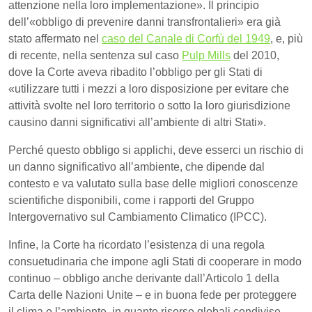
attenzione nella loro implementazione». Il principio
dell’«obbligo di prevenire danni transfrontalieri» era già
stato affermato nel
caso del Canale di Corfù del 1949
, e, più
di recente, nella sentenza sul caso
Pulp Mills
del 2010,
dove la Corte aveva ribadito l’obbligo per gli Stati di
«utilizzare tutti i mezzi a loro disposizione per evitare che
attività svolte nel loro territorio o sotto la loro giurisdizione
causino danni significativi all’ambiente di altri Stati».
Perché questo obbligo si applichi, deve esserci un rischio di
un danno significativo all’ambiente, che dipende dal
contesto e va valutato sulla base delle migliori conoscenze
scientifiche disponibili, come i rapporti del Gruppo
Intergovernativo sul Cambiamento Climatico (IPCC).
Infine, la Corte ha ricordato l’esistenza di una regola
consuetudinaria che impone agli Stati di cooperare in modo
continuo – obbligo anche derivante dall’Articolo 1 della
Carta delle Nazioni Unite – e in buona fede per proteggere
il clima e l’ambiente, in quanto risorse globali condivise.