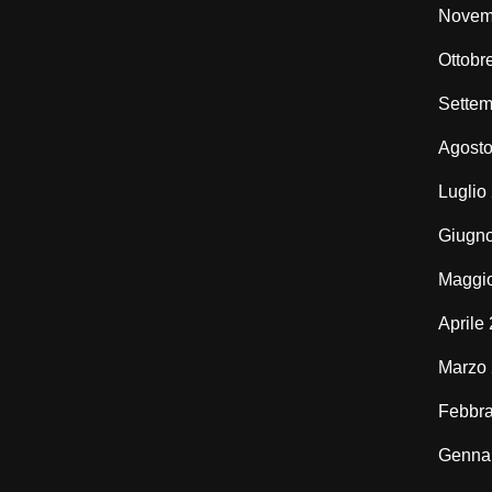
Novem
Ottobr
Settem
Agost
Luglio
Giugn
Maggi
Aprile
Marzo
Febbra
Genna