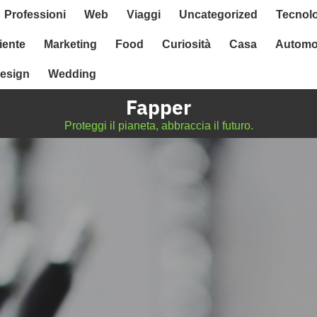
Professioni
Web
Viaggi
Uncategorized
Tecnol
ente
Marketing
Food
Curiosità
Casa
Automo
esign
Wedding
Fapper
Proteggi il pianeta, abbraccia il futuro.