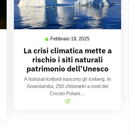
Febbraio 19, 2025
La crisi climatica mette a
a
rischio i siti naturali
patrimonio dell’Unesco
A Ilulissat Icefjord nascono gli iceberg. In
Groenlandia, 250 chilometri a nord del
Circolo Polare…