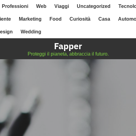
Professioni
Web
Viaggi
Uncategorized
Tecnol
ente
Marketing
Food
Curiosità
Casa
Automo
esign
Wedding
Fapper
Proteggi il pianeta, abbraccia il futuro.