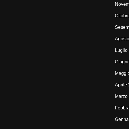
Novem
Ottobr
Settem
Agost
Luglio
Giugn
Maggi
Aprile
Marzo
Febbra
Genna