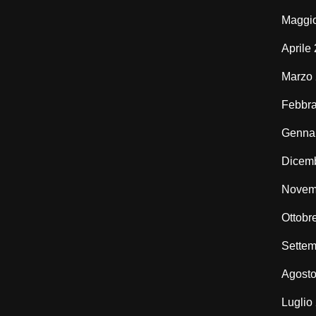
Maggi
Aprile
Marzo
Febbra
Genna
Dicem
Novem
Ottobr
Settem
Agost
Luglio