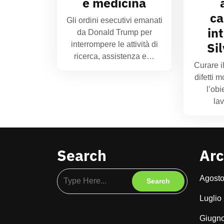
e medicina
ca
Gli ordini esecutivi emanati
in
da Donald Trump per
Sil
interrompere le attività di
ricerca, assistenza e…
Curare i
difetti 
l’obi
la
Search
Arc
Agost
Luglio
Giugn