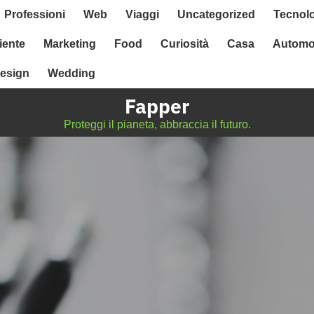
Professioni
Web
Viaggi
Uncategorized
Tecnol
ente
Marketing
Food
Curiosità
Casa
Automo
esign
Wedding
Fapper
Proteggi il pianeta, abbraccia il futuro.