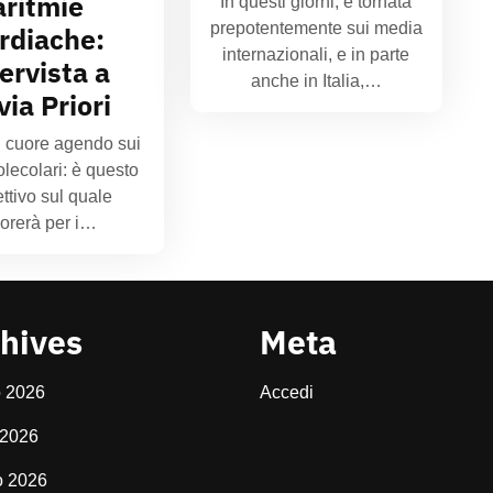
aritmie
In questi giorni, è tornata
prepotentemente sui media
rdiache:
internazionali, e in parte
tervista a
anche in Italia,…
via Priori
l cuore agendo sui
molecolari: è questo
ettivo sul quale
vorerà per i…
hives
Meta
o 2026
Accedi
 2026
o 2026