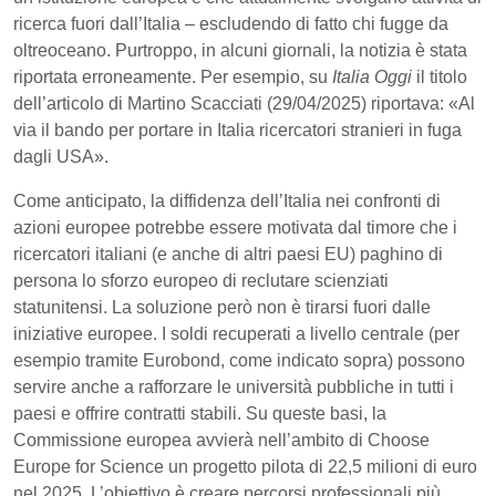
ricerca fuori dall’Italia – escludendo di fatto chi fugge da
oltreoceano. Purtroppo, in alcuni giornali, la notizia è stata
riportata erroneamente. Per esempio, su
Italia Oggi
il titolo
dell’articolo di Martino Scacciati (29/04/2025) riportava: «Al
via il bando per portare in Italia ricercatori stranieri in fuga
dagli USA».
Come anticipato, la diffidenza dell’Italia nei confronti di
azioni europee potrebbe essere motivata dal timore che i
ricercatori italiani (e anche di altri paesi EU) paghino di
persona lo sforzo europeo di reclutare scienziati
statunitensi. La soluzione però non è tirarsi fuori dalle
iniziative europee. I soldi recuperati a livello centrale (per
esempio tramite Eurobond, come indicato sopra) possono
servire anche a rafforzare le università pubbliche in tutti i
paesi e offrire contratti stabili. Su queste basi, la
Commissione europea avvierà nell’ambito di Choose
Europe for Science un progetto pilota di 22,5 milioni di euro
nel 2025. L’obiettivo è creare percorsi professionali più