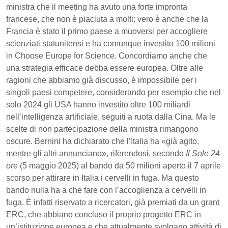
ministra che il meeting ha avuto una forte impronta
francese, che non è piaciuta a molti: vero è anche che la
Francia è stato il primo paese a muoversi per accogliere
scienziati statunitensi e ha comunque investito 100 milioni
in Choose Europe for Science. Concordiamo anche che
una strategia efficace debba essere europea. Oltre alle
ragioni che abbiamo già discusso, è impossibile per i
singoli paesi competere, considerando per esempio che nel
solo 2024 gli USA hanno investito oltre 100 miliardi
nell’intelligenza artificiale, seguiti a ruota dalla Cina. Ma le
scelte di non partecipazione della ministra rimangono
oscure. Bernini ha dichiarato che l’Italia ha «già agito,
mentre gli altri annunciano», riferendosi, secondo
Il Sole 24
ore
(5 maggio 2025) al bando da 50 milioni aperto il 7 aprile
scorso per attirare in Italia i cervelli in fuga. Ma questo
bando nulla ha a che fare con l’accoglienza a cervelli in
fuga. È infatti riservato a ricercatori, già premiati da un grant
ERC, che abbiano concluso il proprio progetto ERC in
un’istituzione europea e che attualmente svolgano attività di