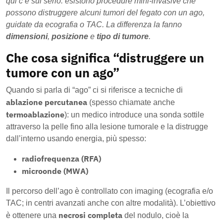
qui c’è sul serio: esistono procedure mini-invasive che
possono distruggere alcuni tumori del fegato con un ago,
guidate da ecografia o TAC. La differenza la fanno
dimensioni
,
posizione
e
tipo di tumore
.
Che cosa significa “distruggere un
tumore con un ago”
Quando si parla di “ago” ci si riferisce a tecniche di
ablazione percutanea
(spesso chiamate anche
termoablazione
): un medico introduce una sonda sottile
attraverso la pelle fino alla lesione tumorale e la distrugge
dall’interno usando energia, più spesso:
radiofrequenza (RFA)
microonde (MWA)
Il percorso dell’ago è controllato con imaging (ecografia e/o
TAC; in centri avanzati anche con altre modalità). L’obiettivo
necrosi completa
è ottenere una
del nodulo, cioè la