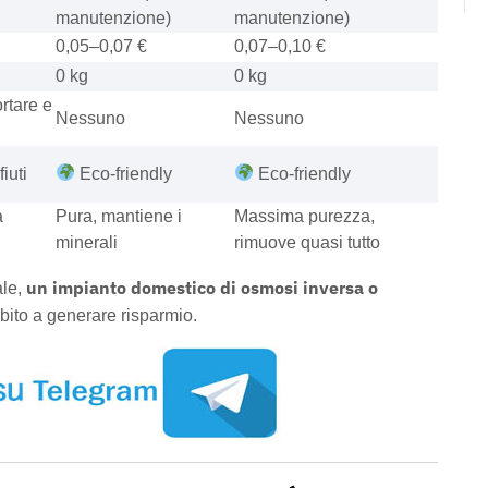
manutenzione)
manutenzione)
0,05–0,07 €
0,07–0,10 €
0 kg
0 kg
rtare e
Nessuno
Nessuno
iuti
Eco-friendly
Eco-friendly
a
Pura, mantiene i
Massima purezza,
minerali
rimuove quasi tutto
un impianto domestico di osmosi inversa o
ale,
ubito a generare risparmio.