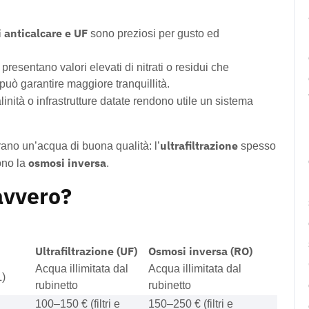
ri anticalcare e UF
sono preziosi per gusto ed
resentano valori elevati di nitrati o residui che
può garantire maggiore tranquillità.
nità o infrastrutture datate rendono utile un sistema
ultrafiltrazione
rano un’acqua di buona qualità: l’
spesso
osmosi inversa
cono la
.
avvero?
Ultrafiltrazione (UF)
Osmosi inversa (RO)
Acqua illimitata dal
Acqua illimitata dal
L)
rubinetto
rubinetto
100–150 € (filtri e
150–250 € (filtri e