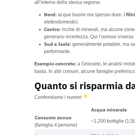
all’interno della stessa regione.
Nord:
filt
acque buone ma spesso dure. I
elettrodomestici.
Centro:
ricche di minerali, ma alcune zone p
generano incertezza. Qui l’osmosi inversa 
Sud e Isole:
generalmente potabile, ma sali
performante.
Esempio concreto:
a Grosseto, le analisi most
basta. In altri comuni, alcune famiglie preferis
Quanto si risparmia d
Confrontiamo i numeri
Acqua minerale
Consumo annuo
~1.200 bottiglie (1,5
(famiglia 4 persone)