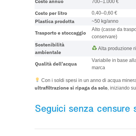
Costo annuo
700–1.000 €
Costo per litro
0,40–0,60 €
Plastica prodotta
~50 kg/anno
Alto (casse da traspo
Trasporto e stoccaggio
conservare)
Sostenibilità
Alta produzione rif
ambientale
Variabile in base all
Qualità dell’acqua
marca
Con i soldi spesi in un anno di acqua miner
ultrafiltrazione si ripaga da solo
, iniziando s