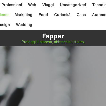
Professioni
Web
Viaggi
Uncategorized
Tecnol
ente
Marketing
Food
Curiosità
Casa
Automo
esign
Wedding
Fapper
Proteggi il pianeta, abbraccia il futuro.