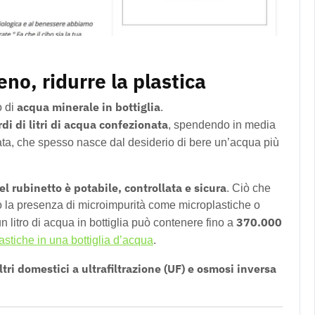
o, ridurre la plastica
acqua minerale in bottiglia
o di
.
rdi di litri di acqua confezionata
, spendendo in media
ata, che spesso nasce dal desiderio di bere un’acqua più
el rubinetto è potabile, controllata e sicura
. Ciò che
e o la presenza di microimpurità come microplastiche o
370.000
 litro di acqua in bottiglia può contenere fino a
stiche in una bottiglia d’acqua
.
iltri domestici a ultrafiltrazione (UF) e osmosi inversa