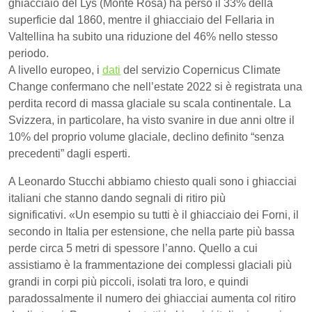
ghiacciaio del Lys (Monte Rosa) ha perso il 33% della
superficie dal 1860, mentre il ghiacciaio del Fellaria in
Valtellina ha subito una riduzione del 46% nello stesso
periodo.
A livello europeo, i
dati
del servizio Copernicus Climate
Change confermano che nell’estate 2022 si è registrata una
perdita record di massa glaciale su scala continentale. La
Svizzera, in particolare, ha visto svanire in due anni oltre il
10% del proprio volume glaciale, declino definito “senza
precedenti” dagli esperti.
A Leonardo Stucchi abbiamo chiesto quali sono i ghiacciai
italiani che stanno dando segnali di ritiro più
significativi. «Un esempio su tutti è il ghiacciaio dei Forni, il
secondo in Italia per estensione, che nella parte più bassa
perde circa 5 metri di spessore l’anno. Quello a cui
assistiamo è la frammentazione dei complessi glaciali più
grandi in corpi più piccoli, isolati tra loro, e quindi
paradossalmente il numero dei ghiacciai aumenta col ritiro