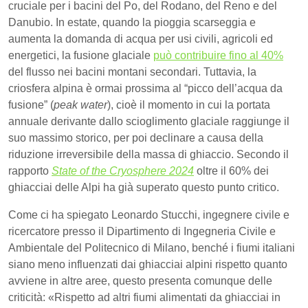
cruciale per i bacini del Po, del Rodano, del Reno e del
Danubio. In estate, quando la pioggia scarseggia e
aumenta la domanda di acqua per usi civili, agricoli ed
energetici, la fusione glaciale
può contribuire fino al 40%
del flusso nei bacini montani secondari. Tuttavia, la
criosfera alpina è ormai prossima al “picco dell’acqua da
fusione” (
peak water
), cioè il momento in cui la portata
annuale derivante dallo scioglimento glaciale raggiunge il
suo massimo storico, per poi declinare a causa della
riduzione irreversibile della massa di ghiaccio. Secondo il
rapporto
State of the Cryosphere 2024
oltre il 60% dei
ghiacciai delle Alpi ha già superato questo punto critico.
Come ci ha spiegato Leonardo Stucchi, ingegnere civile e
ricercatore presso il Dipartimento di Ingegneria Civile e
Ambientale del Politecnico di Milano, benché i fiumi italiani
siano meno influenzati dai ghiacciai alpini rispetto quanto
avviene in altre aree, questo presenta comunque delle
criticità: «Rispetto ad altri fiumi alimentati da ghiacciai in