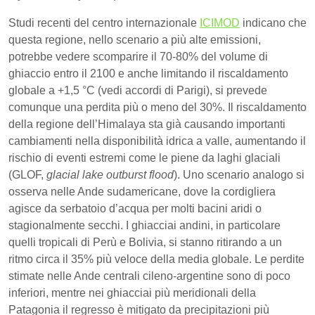
Studi recenti del centro internazionale
ICIMOD
indicano che
questa regione, nello scenario a più alte emissioni,
potrebbe vedere scomparire il 70-80% del volume di
ghiaccio entro il 2100 e anche limitando il riscaldamento
globale a +1,5 °C (vedi accordi di Parigi), si prevede
comunque una perdita più o meno del 30%. Il riscaldamento
della regione dell’Himalaya sta già causando importanti
cambiamenti nella disponibilità idrica a valle, aumentando il
rischio di eventi estremi come le piene da laghi glaciali
(GLOF,
glacial lake outburst flood
). Uno scenario analogo si
osserva nelle Ande sudamericane, dove la cordigliera
agisce da serbatoio d’acqua per molti bacini aridi o
stagionalmente secchi. I ghiacciai andini, in particolare
quelli tropicali di Perù e Bolivia, si stanno ritirando a un
ritmo circa il 35% più veloce della media globale. Le perdite
stimate nelle Ande centrali cileno-argentine sono di poco
inferiori, mentre nei ghiacciai più meridionali della
Patagonia il regresso è mitigato da precipitazioni più