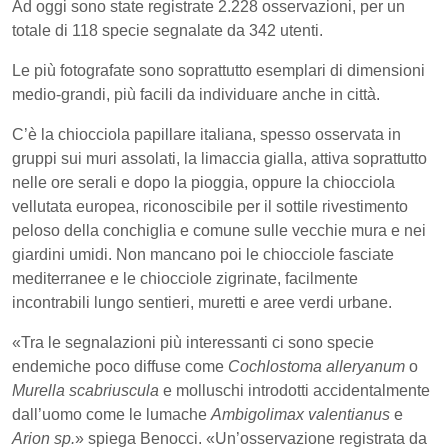
Ad oggi sono state registrate 2.228 osservazioni, per un
totale di 118 specie segnalate da 342 utenti.
Le più fotografate sono soprattutto esemplari di dimensioni
medio-grandi, più facili da individuare anche in città.
C’è la chiocciola papillare italiana, spesso osservata in
gruppi sui muri assolati, la limaccia gialla, attiva soprattutto
nelle ore serali e dopo la pioggia, oppure la chiocciola
vellutata europea, riconoscibile per il sottile rivestimento
peloso della conchiglia e comune sulle vecchie mura e nei
giardini umidi. Non mancano poi le chiocciole fasciate
mediterranee e le chiocciole zigrinate, facilmente
incontrabili lungo sentieri, muretti e aree verdi urbane.
«
Tra le segnalazioni più interessanti ci sono specie
endemiche poco diffuse come
Cochlostoma alleryanum
o
Murella scabriuscula
e molluschi introdotti accidentalmente
dall’uomo come le lumache
Ambigolimax valentianus
e
Arion sp.
»
spiega Benocci.
«
Un’osservazione registrata da