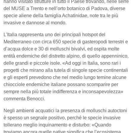
hanno visitato strutture in tutto il Paese trovando, nelle serre
del MUSE a Trento e nell’orto botanico di Padova, diverse
specie aliene della famiglia Achatinidae, note tra le più
invasive e dannose al mondo.
L’Italia rappresenta uno dei principali hotspot del
Mediterraneo con circa 650 specie di gasteropodi terrestri e
d’acqua dolce e 30 di molluschi bivalvi, ed ospita molte
entità endemiche del distretto alpino, di quello appenninico,
delle grandi e piccole isole.
«
Ad oggi in Italia, sono rari i
progetti che mirano alla tutela di singole specie continentali
e gli esperti prevedono che nel medio lungo temine alcune
chiocciole endemiche italiane possano scomparire per
sempre nella più totale indifferenza e inconsapevolezza
»
commenta Benocci.
Negli ambienti acquatici la presenza di molluschi autoctoni
è spesso un segnale positivo, perché le specie invasive
tollerano meglio inquinamento e disturbo:
«Q
uando
troviamo ancora quelle native significa che l’ecosistema